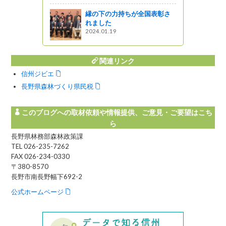
知らせで
縁の下の力持ちが全国表彰さ
れました
っと通信～
2024.01.19
関連リンク
信州ジビエ
長野県森林づくり県民税
このブログへの取材依頼や情報提供、ご意見・ご要望はこち
ら
長野県林務部森林政策課
TEL 026-235-7262
FAX 026-234-0330
〒380-8570
長野市南長野幅下692-2
公式ホームページ