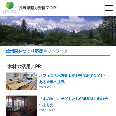
t
o
g
g
l
e
n
a
v
i
g
a
信州森林づくり応援ネットワーク
t
i
o
n
木材の活用／PR
オフィスの木質化を長野県産材でDIY！～
ある企業の挑戦～
2021.05.06
「木の日」に子どもたちが県産材に触れ合
いました
2018.10.15