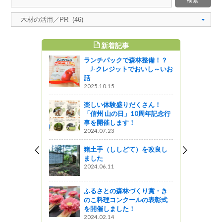
新着記事
すめ記事
ランチパックで森林整備！？
！新しい見
J-クレジットでおいし～いお
話
2025.10.15
図書館ブログ
楽しい体験盛りだくさん！
ート～県短
「信州 山の日」10周年記念行
ボ定食
事を開催します！
星レストラン
2024.07.23
術館 その
猪土手（ししどて）を改良し
使 ～
ました
2024.06.11
う
ふるさとの森林づくり賞・き
JumpOu
のこ料理コンクールの表彰式
催報告と「環
を開催しました！
スター・標
2024.02.14
入選・入賞