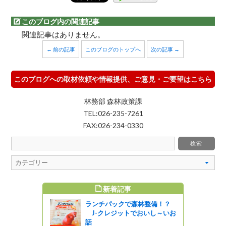
このブログ内の関連記事
関連記事はありません。
← 前の記事
このブログのトップへ
次の記事 →
このブログへの取材依頼や情報提供、ご意見・ご要望はこちら
林務部 森林政策課
TEL:026-235-7261
FAX:026-234-0330
新着記事
すめ記事
ランチパックで森林整備！？
J-クレジットでおいし～いお
話