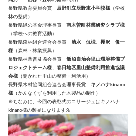
長野県教育委員会賞
辰野町立辰野東小学校様
（学校
林の整備）
長野県緑の基金理事長賞
南木曽町林業研究クラブ様
（学校への教育活動）
長野県森林組合連合会長賞
清水 侃様
、
櫻沢 俊一
様
（森林・林業振興）
長野県林業普及協会長賞
飯沼自治会里山環境整備プ
ロジェクトチーム様
、
春日地区里山整備利用推進協議
会様
（開かれた里山の整備・利活用）
長野県木材協同組合連合会理事長賞
キノハナkinano
様
（かんなくずを利用した木製品の制作）
※ちなみに、今回の表彰式のコサージュはキノハナ
kinano様の製品になります🌼