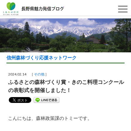
t
o
g
g
l
e
n
a
v
i
g
a
信州森林づくり応援ネットワーク
t
i
o
n
2024.02.14 ［
その他
］
ふるさとの森林づくり賞・きのこ料理コンクール
の表彰式を開催しました！
こんにちは、森林政策課のトミーです。