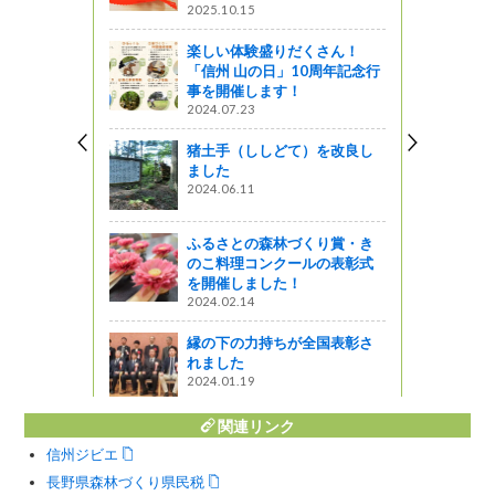
2025.10.15
楽しい体験盛りだくさん！
「信州 山の日」10周年記念行
事を開催します！
2024.07.23
猪土手（ししどて）を改良し
ました
2024.06.11
ふるさとの森林づくり賞・き
のこ料理コンクールの表彰式
を開催しました！
2024.02.14
縁の下の力持ちが全国表彰さ
れました
2024.01.19
関連リンク
信州ジビエ
長野県森林づくり県民税