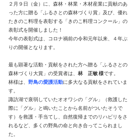
２月９日（金）に、森林・林業・木材産業に貢献のあ
った方に贈る「ふるさとの森林づくり賞」及び、優れ
たきのこ料理を表彰する「きのこ料理コンクール」の
表彰式を開催しました！
今年の表彰式は、コロナ禍前の令和元年以来、４年ぶ
りの開催となります。
最も顕著な活動・貢献をされた方へ贈る「ふるさとの
森林づくり大賞」の受賞者は、
林 正敏 様
です。
林様は、
野鳥の愛護活動
に多大なる貢献をされていま
す。
諏訪湖で衰弱していたオオワシの「グル」（救護した
際に「グル」と鳴いたことから名前がついたそうで
す）を救護・手当てし、自然復帰までのリハビリをさ
れるなど、多くの野鳥の命と向き合ってこられまし
た。