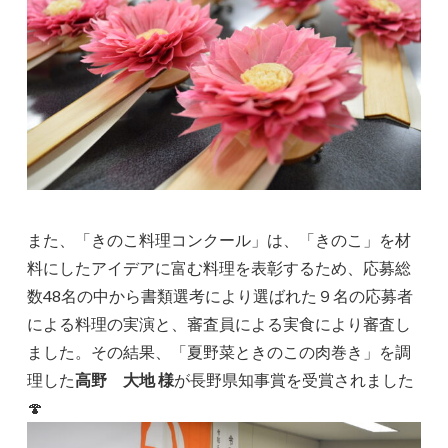
また、「きのこ料理コンクール」は、「きのこ」を材
料にしたアイデアに富む料理を表彰するため、応募総
数48名の中から書類選考により選ばれた９名の応募者
による料理の実演と、審査員による実食により審査し
ました。その結果、「夏野菜ときのこの肉巻き」を調
理した
高野 大地 様
が長野県知事賞を受賞されました
🍄