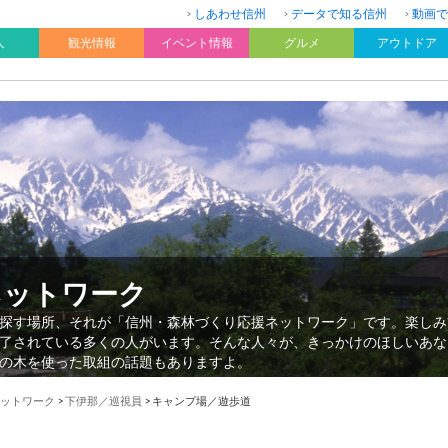
しあわせ信州
データで知る信州
動画で
人
観光情報
イベント情報
グルメ
アウトドア
ネットワーク
探す場所、それが「信州・森林づくり応援ネットワーク」です。楽しみ
了されている多くの人がいます。そんな人々が、きっかけのほしいあな
の木を使った取組の話題もありますよ。
ットワーク
>
下伊那／巡視員
>
キャンプ場／遊歩道