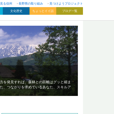
見る信州
長野県の取り組み
見つけようプロジェクト
文化歴史
ちょっとイイ話
ブログ一覧
方を発見すれば、森林との距離はグッと縮ま
た、つながりを求めているあなた、スキルア