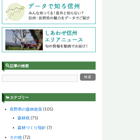
記事の検索
カテゴリー
長野県の森林政策
(105)
森林税
(75)
森林づくり指針
(7)
その他
(72)