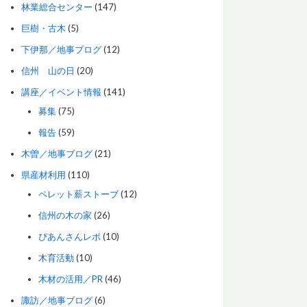
林業総合センター
(147)
巨樹・古木
(5)
下伊那／地事ブログ
(12)
信州 山の日
(20)
講座／イベント情報
(141)
募集
(75)
報告
(59)
木曽／地事ブログ
(21)
県産材利用
(110)
ペレット薪ストーブ
(12)
信州の木の家
(26)
ぴあんさんレポ
(10)
木育活動
(10)
木材の活用／PR
(46)
諏訪／地事ブログ
(6)