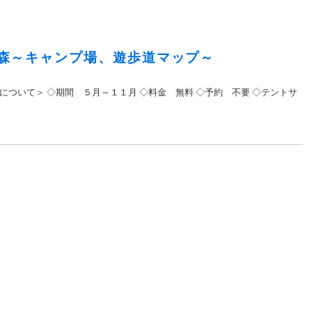
森～キャンプ場、遊歩道マップ～
について＞ ◇期間 ５月～１１月 ◇料金 無料 ◇予約 不要 ◇テントサ