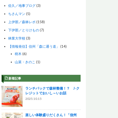
佐久／地事ブログ
(3)
ちさんマン
(5)
上伊那／森林レポ
(158)
下伊那／とりけもの
(7)
林業大学校
(3)
【情報発信】信州「森に通う道」
(14)
樹木
(6)
山菜・きのこ
(1)
新着記事
ランチパックで森林整備！？ J-ク
レジットでおいし～いお話
2025.10.15
楽しい体験盛りだくさん！「信州