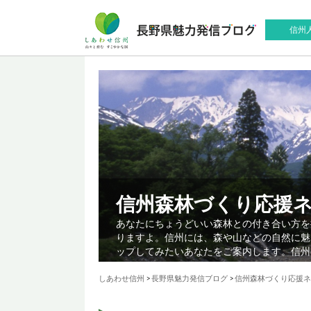
信州
信州森林づくり応援
あなたにちょうどいい森林との付き合い方を
りますよ。信州には、森や山などの自然に魅
ップしてみたいあなたをご案内します。信州
しあわせ信州
>
長野県魅力発信ブログ
>
信州森林づくり応援ネ