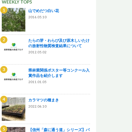
WEEKLY TOP5
山でめだつ白い花
2016.05.10
たらの芽・わらび及び原木しいたけ
の放射性物質検査結果について
2012.05.02
県林業関係ポスター等コンクール入
賞作品を紹介します
2011.01.05
カラマツの種まき
2022.06.10
【信州「森に通う道」シリーズ】パ