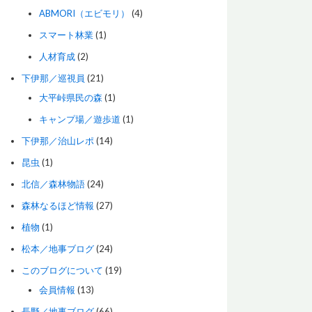
ABMORI（エビモリ）
(4)
スマート林業
(1)
人材育成
(2)
下伊那／巡視員
(21)
大平峠県民の森
(1)
キャンプ場／遊歩道
(1)
下伊那／治山レポ
(14)
昆虫
(1)
北信／森林物語
(24)
森林なるほど情報
(27)
植物
(1)
松本／地事ブログ
(24)
このブログについて
(19)
会員情報
(13)
長野／地事ブログ
(66)