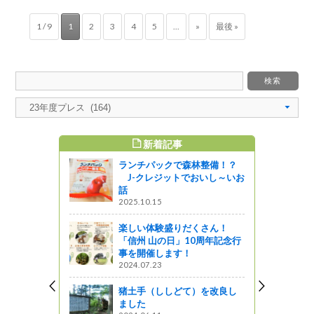
1 / 9
1
2
3
4
5
...
»
最後 »
新着記事
すめ記事
ランチパックで森林整備！？
ミナルいい
J-クレジットでおいし～いお
期間限定で
話
2025.10.15
う
楽しい体験盛りだくさん！
「信州 山の日」10周年記念行
でです
事を開催します！
2024.07.23
ました！
猪土手（ししどて）を改良し
ました