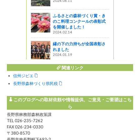
2024.06.11
の受賞！！
ふるさとの森林づくり賞・き
ビーコンテ
のこ料理コンクールの表彰式
実施されま
を開催しました！
2024.02.14
縁の下の力持ちが全国表彰さ
れました
2024.01.19
関連リンク
信州ジビエ
長野県森林づくり県民税
このブログへの取材依頼や情報提供、ご意見・ご要望はこち
ら
長野県林務部森林政策課
TEL 026-235-7262
FAX 026-234-0330
〒380-8570
長野市南長野幅下692-2