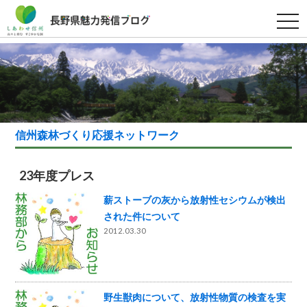
t
o
g
g
l
e
n
a
v
i
g
a
信州森林づくり応援ネットワーク
t
i
o
n
23年度プレス
薪ストーブの灰から放射性セシウムが検出
された件について
2012.03.30
野生獣肉について、放射性物質の検査を実