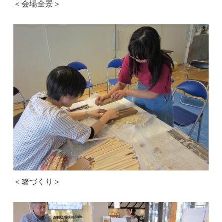
＜会場全景＞
＜箸づくり＞