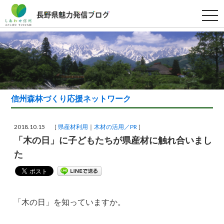
t
o
g
g
l
e
n
a
v
i
g
a
信州森林づくり応援ネットワーク
t
i
o
n
2018.10.15 ［
県産材利用
木材の活用／PR
］
「木の日」に子どもたちが県産材に触れ合いまし
た
「木の日」を知っていますか。