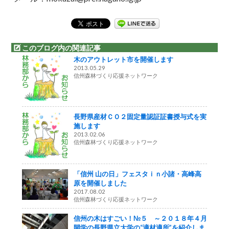
このブログ内の関連記事
木のアウトレット市を開催します
2013.05.29
信州森林づくり応援ネットワーク
長野県産材ＣＯ２固定量認証証書授与式を実
施します
2013.02.06
信州森林づくり応援ネットワーク
「信州 山の日」フェスタｉｎ小諸・高峰高
原を開催しました
2017.08.02
信州森林づくり応援ネットワーク
信州の木はすごい！№５ ～２０１８年４月
開学の長野県立大学の“適材適所”を紹介しま