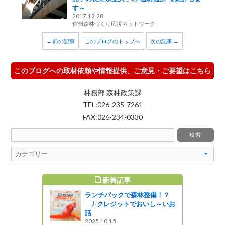
す～
2017.12.28
信州森林づくり応援ネットワーク
← 前の記事
このブログのトップへ
次の記事 →
このブログへの取材依頼や情報提供、ご意見・ご要望はこちら
林務部 森林政策課
TEL:026-235-7261
FAX:026-234-0330
新着記事
すめ記事
ランチパックで森林整備！？
りました！
J-クレジットでおいし～いお
プロジェク
話
2025.10.15