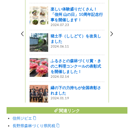
ットワーク
楽しい体験盛りだくさん！
「信州 山の日」10周年記念行
う日♪
事を開催します！
2024.07.23
猪土手（ししどて）を改良し
ート～県短
ました
ボ定食
2024.06.11
星レストラン
ふるさとの森林づくり賞・き
応援 お弁当
のこ料理コンクールの表彰式
を開催しました！
2024.02.14
縁の下の力持ちが全国表彰さ
れました
2024.01.19
関連リンク
信州ジビエ
長野県森林づくり県民税