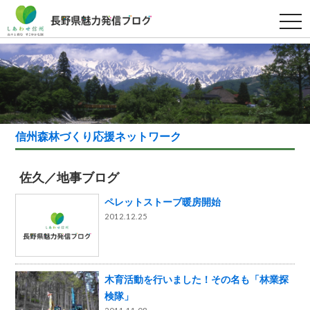
t
o
g
g
l
e
n
a
v
i
g
a
信州森林づくり応援ネットワーク
t
i
o
n
佐久／地事ブログ
ペレットストーブ暖房開始
2012.12.25
木育活動を行いました！その名も「林業探
検隊」