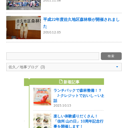
2011.11.08
平成22年度佐久地区森林祭が開催されまし
た
2010.12.05
新着記事
すめ記事
ランチパックで森林整備！？
参加者募集
J-クレジットでおいし～いお
力発信！SN
話
長野市」開催
2025.10.15
楽しい体験盛りだくさん！
「信州 山の日」10周年記念行
事を開催します！
食べよう」フ