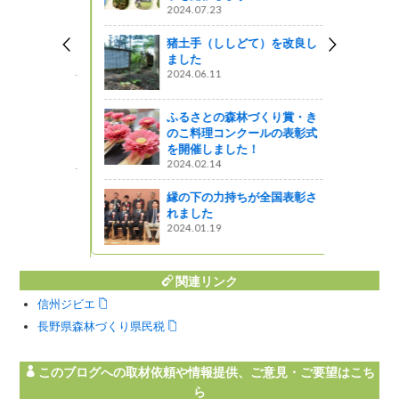
2024.07.23
企画
猪土手（ししどて）を改良し
ました
2024.06.11
学イベント
。（李、ク
ふるさとの森林づくり賞・き
のこ料理コンクールの表彰式
を開催しました！
ってるの？
2024.02.14
・ラッパ訓
縁の下の力持ちが全国表彰さ
講習会が開
れました
2024.01.19
関連リンク
信州ジビエ
長野県森林づくり県民税
このブログへの取材依頼や情報提供、ご意見・ご要望はこち
ら