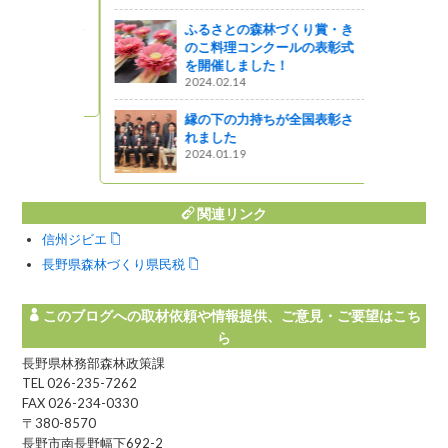
ふるさとの森林づくり賞・き
のこ料理コンクールの表彰式
記 ～農具
を開催しました！
2024.02.14
縁の下の力持ちが全国表彰さ
れました
2024.01.19
関連リンク
信州ジビエ
長野県森林づくり県民税
このブログへの取材依頼や情報提供、ご意見・ご要望はこち
ら
長野県林務部森林政策課
TEL 026-235-7262
FAX 026-234-0330
〒380-8570
長野市南長野幅下692-2