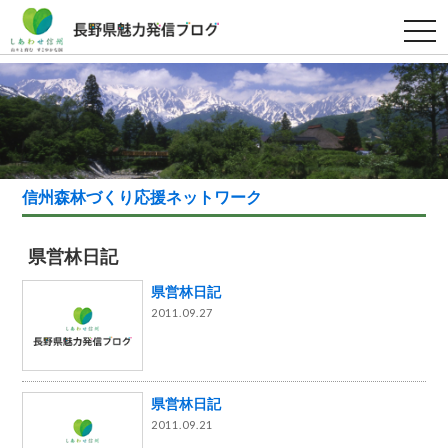
t
o
g
g
l
e
n
a
v
i
g
a
信州森林づくり応援ネットワーク
t
i
o
n
県営林日記
県営林日記
2011.09.27
県営林日記
2011.09.21