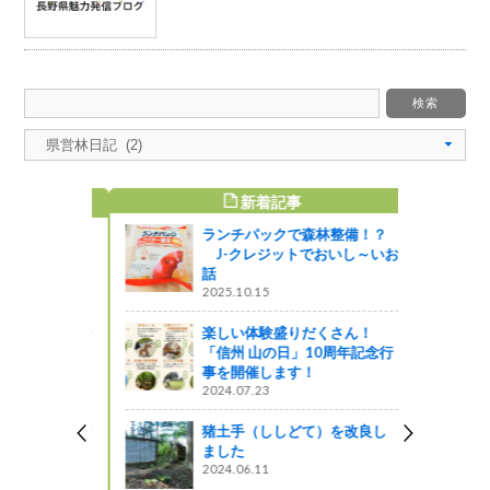
新着記事
すめ記事
ランチパックで森林整備！？
レンゲツツ
J-クレジットでおいし～いお
親子トレッ
話
2025.10.15
がの
楽しい体験盛りだくさん！
「信州 山の日」10周年記念行
葉がいよい
事を開催します！
2024.07.23
図書館ブログ
猪土手（ししどて）を改良し
日記』 Ｖ
ました
2024.06.11