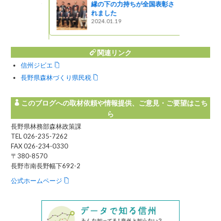
縁の下の力持ちが全国表彰さ
れました
州運動」キ
2024.01.19
！
関連リンク
信州ジビエ
長野県森林づくり県民税
このブログへの取材依頼や情報提供、ご意見・ご要望はこち
ら
長野県林務部森林政策課
TEL 026-235-7262
FAX 026-234-0330
〒380-8570
長野市南長野幅下692-2
公式ホームページ