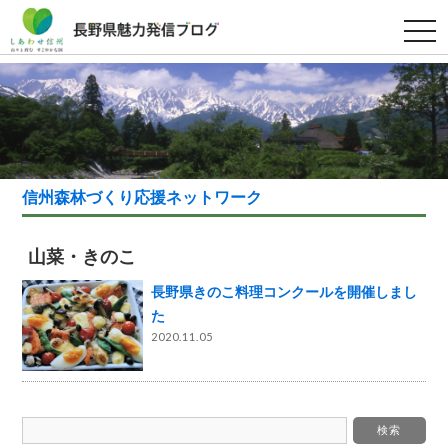
t
o
g
g
l
e
n
a
v
i
g
a
信州森林づくり応援ネットワーク
t
i
o
n
山菜・きのこ
長野県きのこ料理コンクールを開催しまし
た
2020.11.05