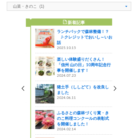
新着記事
すめ記事
ランチパックで森林整備！？
ルを一挙ご
J-クレジットでおいし～いお
話
2025.10.15
楽しい体験盛りだくさん！
r>2022年
「信州 山の日」10周年記念行
30日(金)ま
事を開催します！
山小屋応援プ
2024.07.23
さと納税で応
ァンディン
猪土手（ししどて）を改良し
！
ました
2024.06.11
テイクアウ
ふるさとの森林づくり賞・き
う！県庁編V
のこ料理コンクールの表彰式
ANGI(プラン
を開催しました！
2024.02.14