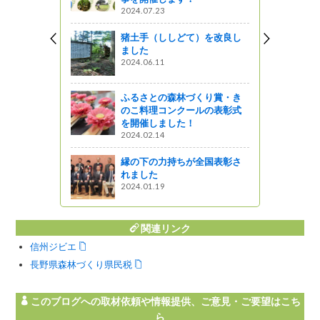
2024.07.23
づくり応援
分を控えよう
猪土手（ししどて）を改良し
ました
2024.06.11
ラン」 か
ふるさとの森林づくり賞・き
 さつき亭
のこ料理コンクールの表彰式
を開催しました！
2024.02.14
による森林
縁の下の力持ちが全国表彰さ
ました。
れました
しょ！！
2024.01.19
関連リンク
信州ジビエ
長野県森林づくり県民税
このブログへの取材依頼や情報提供、ご意見・ご要望はこち
ら