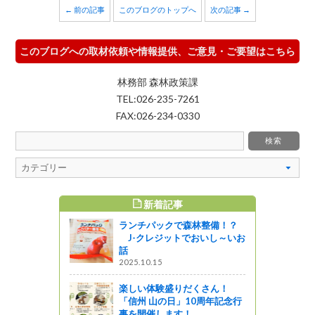
← 前の記事
このブログのトップへ
次の記事 →
このブログへの取材依頼や情報提供、ご意見・ご要望はこちら
林務部 森林政策課
TEL:026-235-7261
FAX:026-234-0330
新着記事
すめ記事
ランチパックで森林整備！？
催】アリオ上
J-クレジットでおいし～いお
ットキャン
話
！
2025.10.15
楽しい体験盛りだくさん！
「信州 山の日」10周年記念行
るきっかけ
事を開催します！
日は木曽合