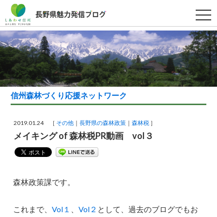
t
o
g
g
l
e
n
a
v
i
g
a
信州森林づくり応援ネットワーク
t
i
o
n
2019.01.24 ［
その他
長野県の森林政策
森林税
］
メイキング of 森林税PR動画 vol３
森林政策課です。
これまで、
Vol１
、
Vol２
として、過去のブログでもお