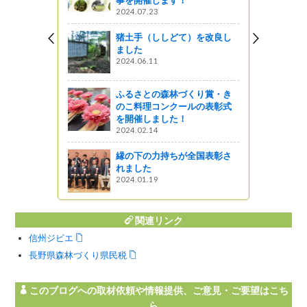
2024.07.23
ットワーク
猪土手（ししどて）を改良し
桒はら（な
ました
）
2024.06.11
ふるさとの森林づくり賞・き
のこ料理コンクールの表彰式
が変わりま
を開催しました！
きた
2024.02.14
図書館ブログ
縁の下の力持ちが全国表彰さ
れました
2024.01.19
関連リンク
信州ジビエ
長野県森林づくり県民税
このブログへの取材依頼や情報提供、ご意見・ご要望はこち
ら