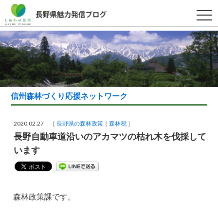
t
o
g
g
l
e
n
a
v
i
g
a
信州森林づくり応援ネットワーク
t
i
o
n
2020.02.27 ［
長野県の森林政策
森林税
］
長野自動車道沿いのアカマツの枯れ木を伐採して
います
森林政策課です。