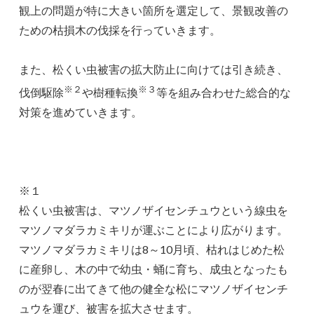
観上の問題が特に大きい箇所を選定して、景観改善の
ための枯損木の伐採を行っていきます。
また、松くい虫被害の拡大防止に向けては引き続き、
※２
※３
伐倒駆除
や樹種転換
等を組み合わせた総合的な
対策を進めていきます。
※１
松くい虫被害は、マツノザイセンチュウという線虫を
マツノマダラカミキリが運ぶことにより広がります。
マツノマダラカミキリは8～10月頃、枯れはじめた松
に産卵し、木の中で幼虫・蛹に育ち、成虫となったも
のが翌春に出てきて他の健全な松にマツノザイセンチ
ュウを運び、被害を拡大させます。