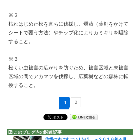
※２
枯れはじめた松を直ちに伐採し、燻蒸（薬剤をかけて
シートで覆う方法）やチップ化によりカミキリを駆除
すること。
※３
松くい虫被害の広がりを防ぐため、被害区域と未被害
区域の間でアカマツを伐採し、広葉樹などの森林に転
換すること。
2
1
このブログ内の関連記事
信州の木はすごい！№５ ～２０１８年４月