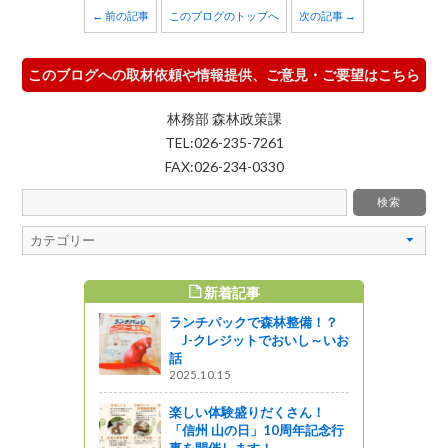
← 前の記事
このブログのトップへ
次の記事 →
このブログへの取材依頼や情報提供、ご意見・ご要望はこちら
林務部 森林政策課
TEL:026-235-7261
FAX:026-234-0330
新着記事
すめ記事
ランチパックで森林整備！？
体験しまし
J-クレジットでおいし～いお
）
話
2025.10.15
ってるの？
楽しい体験盛りだくさん！
が「インフ
「信州 山の日」10周年記念行
賞」を受
事を開催します！