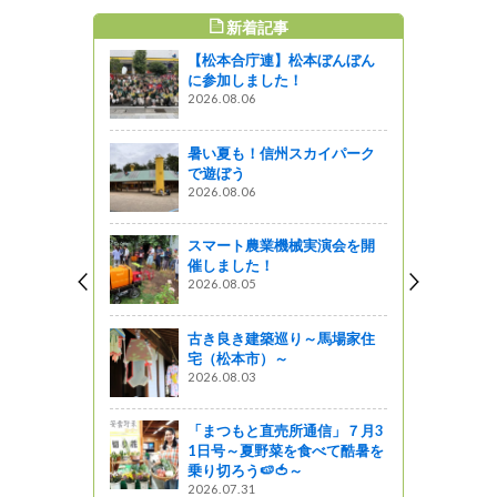
新着記事
すめ記事
【松本合庁連】松本ぼんぼん
って農産物
に参加しました！
大桑村）
2026.08.06
暑い夏も！信州スカイパーク
 ご紹介し
で遊ぼう
 浅間サン
2026.08.06
っと通信～
スマート農業機械実演会を開
催しました！
産物のご紹
2026.08.05
』発見
古き良き建築巡り～馬場家住
宅（松本市）～
践大学校で
2026.08.03
産物を楽し
「まつもと直売所通信」７月3
しょ！！
1日号～夏野菜を食べて酷暑を
乗り切ろう🍉🍅～
2026.07.31