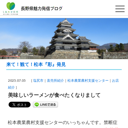
t
o
g
g
l
e
n
a
v
i
g
a
t
i
来て！観て！松本『彩』発見
o
n
2025.07.05 ［
塩尻市
直売所紹介
松本農業農村支援センター
お店
紹介
］
美味しいラーメンが食べたくなりまして
松本農業農村支援センターのいっちゃんです。禁断症