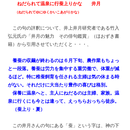
ねだられて温泉に行蚕上りかな 井月
（ねだられてゆにゆくかいこあがりかな）
この句の評釈について、井上井月研究者である竹入
弘元氏の「井月の魅力 その俳句鑑賞」（ほおずき書
籍）から引用させていただくと・・・、
養蚕の収繭が終わるのは６月下旬、農作業もちょっ
と一段落。養蚕は労力を集中する重労働で、体重が減
るほど。特に稚蚕飼育を任される主婦は気の休まる時
がない。それだけに大当たり豊作の喜びは格別。
保養に温泉へと、主人にねだるのは主婦、家族。温
泉に行くにも今とは違って、えっちらおっちら徒歩。
（蚕上り・夏）
この井月さんの句にある「蚕」という字は、神の下