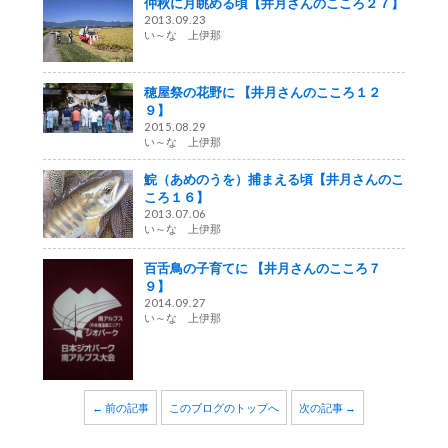
仲秋に月眺める頃【井月さんのこころ２７】
2013.09.23
い～な 上伊那
穂屋祭の花野に 【井月さんのこころ１２
９】
2015.08.29
い～な 上伊那
鯇（あめのうを）捕まえる頃【井月さんのこ
ころ１６】
2013.07.06
い～な 上伊那
百舌鳥の子育てに 【井月さんのこころ７
９】
2014.09.27
い～な 上伊那
← 前の記事
このブログのトップへ
次の記事 →