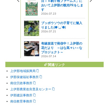
日ｉｎ駒ヶ根ファームス」に
図書館ブログ
おいて上伊那の観光PRをしま
す
のように
2026.07.23
ろ５】
ブッポウソウの子育てに魅入
りました(❁´◡`❁)
2026.07.21
しい頃～平
有線放送で発信中！上伊那の
花だより ～はな高々い～な
プロジェクト～
2026.07.14
関連リンク
上伊那地域振興局
伊那保健福祉事務所
南信労政事務所
上伊那農業改良普及センター
伊那建設事務所
南信教育事務所