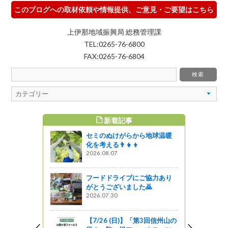
このブログへの取材依頼や情報提供、ご意見・ご要望はこちら
上伊那地域振興局 総務管理課
TEL:0265-76-6800
FAX:0265-76-6804
新着記事
すめ記事
セミのぬけがらから地球温暖
井月さんの
化を考える👨‍👧‍👦
2026.08.07
フードドライブにご協力あり
館内見学ツ
がとうございました🙇
「県立長野図
2026.07.30
9-194
書館は何を集
【7/26 (日)】「第3回信州山の