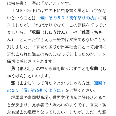
に虫を書く一字の「かいこ」です。
ＩＭＥパッドには神の下に虫を書く蚕という字がな
いということは、
遡回その５０「初午祭りの頃」
に書
きましたが、そればかりでなく、この原稿を打ってい
ましたら、
「収繭（しゅうけん）」
や
「稚蚕（ちさ
ん）」
といった字さえも一発では変換できないことが
判りました。「養蚕や製糸が日本社会にとって如何に
忘れ去られた過去のものになってしまったのか。」を
痛切に感じさせられます。
蔟（まぶし）
の中から繭を取り出すことを
収繭（し
ゅうけん）
といいます。
蔟（まぶし）
って何だ？とおっしゃる方は、
遡回そ
の１５「蚕が糸を吐くように」
をご覧ください。
群馬県の富岡製糸場が世界文化遺産に登録されるこ
とが決まり、見学者で大賑わいのようです。養蚕・製
糸も過去の遺産となってしまいましたが、まだまだ頑