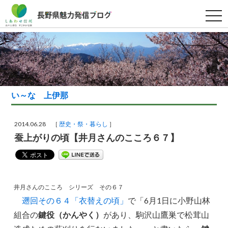
t
o
g
g
l
e
n
a
v
i
g
い～な 上伊那
a
t
i
o
2014.06.28 ［
歴史・祭・暮らし
］
n
蚕上がりの頃【井月さんのこころ６７】
井月さんのこころ シリーズ その６７
遡回その６４「衣替えの頃」
で「6月1日に小野山林
組合の
鍵役（かんやく）
があり、駒沢山鷹巣で松茸山