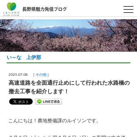
t
o
g
g
l
e
n
a
v
i
g
い～な 上伊那
a
t
i
o
2025.07.08 ［
その他
］
n
高速道路を全面通行止めにして行われた水路橋の
撤去工事を紹介します！
こんにちは！農地整備課のルイソンです。