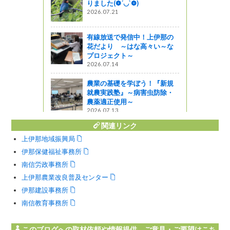
りました(❁´◡`❁)
2026.07.21
有線放送で発信中！上伊那の
花だより ～はな高々い～な
プロジェクト～
2026.07.14
農業の基礎を学ぼう！『新規
就農実践塾』～病害虫防除・
農薬適正使用～
2026.07.13
関連リンク
上伊那地域振興局
伊那保健福祉事務所
南信労政事務所
上伊那農業改良普及センター
伊那建設事務所
南信教育事務所
このブログへの取材依頼や情報提供、ご意見・ご要望はこち