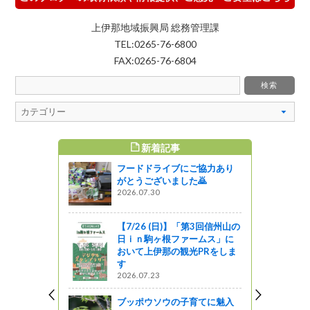
上伊那地域振興局 総務管理課
TEL:0265-76-6800
FAX:0265-76-6804
新着記事
すめ記事
フードドライブにご協力あり
がとうございました🙇
2026.07.30
【7/26 (日)】「第3回信州山の
日ｉｎ駒ヶ根ファームス」に
おいて上伊那の観光PRをしま
す
2026.07.23
ブッポウソウの子育てに魅入