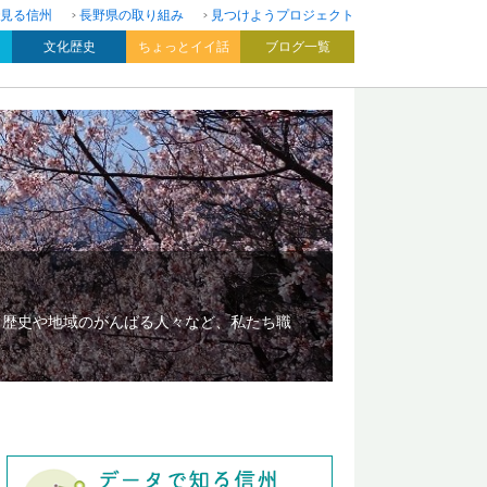
見る信州
長野県の取り組み
見つけようプロジェクト
文化歴史
ちょっとイイ話
ブログ一覧
、歴史や地域のがんばる人々など、私たち職