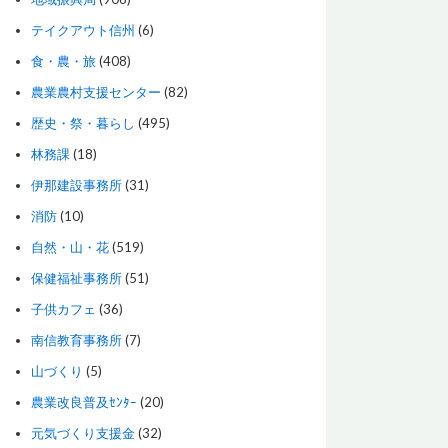
テイクアウト信州
(6)
食・農・旅
(408)
農業農村支援センター
(82)
歴史・祭・暮らし
(495)
林務課
(18)
伊那建設事務所
(31)
消防
(10)
自然・山・花
(519)
保健福祉事務所
(51)
子供カフェ
(36)
南信教育事務所
(7)
山づくり
(5)
農業改良普及ｾﾝﾀｰ
(20)
元気づくり支援金
(32)