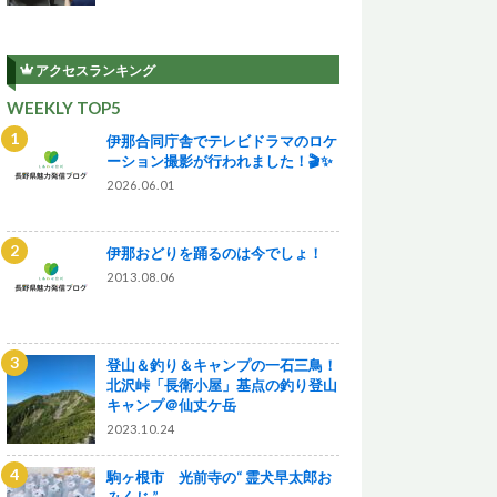
アクセスランキング
WEEKLY TOP5
伊那合同庁舎でテレビドラマのロケ
ーション撮影が行われました！🎬✨
2026.06.01
伊那おどりを踊るのは今でしょ！
2013.08.06
登山＆釣り＆キャンプの一石三鳥！
北沢峠「長衛小屋」基点の釣り登山
キャンプ＠仙丈ケ岳
2023.10.24
駒ヶ根市 光前寺の“ 霊犬早太郎お
みくじ ”