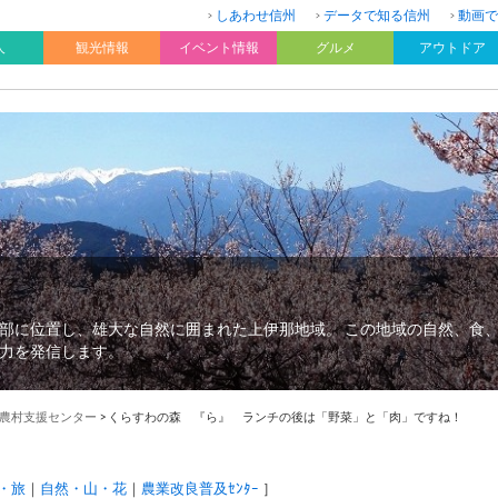
しあわせ信州
データで知る信州
動画で
人
観光情報
イベント情報
グルメ
アウトドア
部に位置し、雄大な自然に囲まれた上伊那地域。 この地域の自然、食
力を発信します。
農村支援センター
>
くらすわの森 『ら』 ランチの後は「野菜」と「肉」ですね！
・旅
自然・山・花
農業改良普及ｾﾝﾀｰ
］