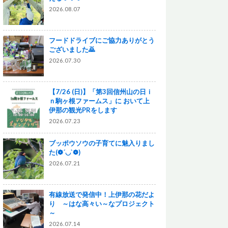
2026.08.07
フードドライブにご協力ありがとう
ございました🙇
2026.07.30
【7/26 (日)】「第3回信州山の日ｉ
ｎ駒ヶ根ファームス」に おいて上
伊那の観光PRをします
2026.07.23
ブッポウソウの子育てに魅入りまし
た(❁´◡`❁)
2026.07.21
有線放送で発信中！上伊那の花だよ
り ～はな高々い～なプロジェクト
～
2026.07.14