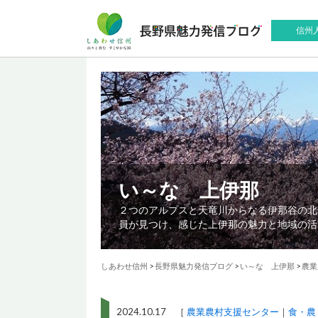
信州
い～な 上伊那
２つのアルプスと天竜川からなる伊那谷の北
員が見つけ、感じた上伊那の魅力と地域の活
しあわせ信州
>
長野県魅力発信ブログ
>
い～な 上伊那
>
農業
2024.10.17 ［
農業農村支援センター
食・農