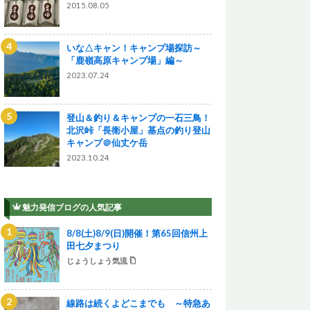
2015.08.05
いな△キャン！キャンプ場探訪～
「鹿嶺高原キャンプ場」編～
2023.07.24
登山＆釣り＆キャンプの一石三鳥！
北沢峠「長衛小屋」基点の釣り登山
キャンプ＠仙丈ケ岳
2023.10.24
魅力発信ブログの人気記事
8/8(土)8/9(日)開催！第65回信州上
田七夕まつり
じょうしょう気流
線路は続くよどこまでも ～特急あ