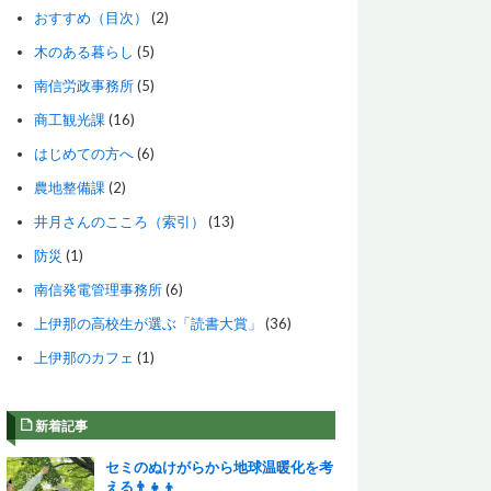
おすすめ（目次）
(2)
木のある暮らし
(5)
南信労政事務所
(5)
商工観光課
(16)
はじめての方へ
(6)
農地整備課
(2)
井月さんのこころ（索引）
(13)
防災
(1)
南信発電管理事務所
(6)
上伊那の高校生が選ぶ「読書大賞」
(36)
上伊那のカフェ
(1)
新着記事
セミのぬけがらから地球温暖化を考
える👨‍👧‍👦