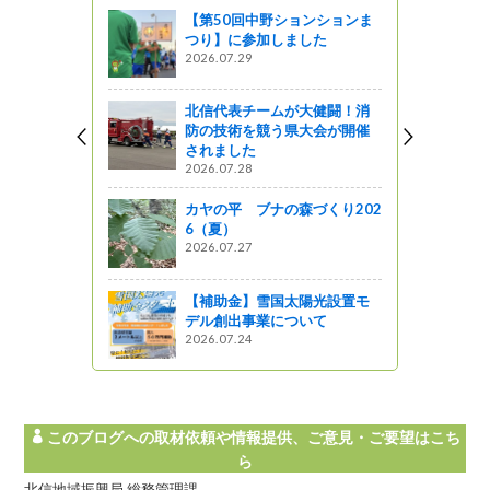
【第50回中野ションションま
つり】に参加しました
2026.07.29
北信代表チームが大健闘！消
防の技術を競う県大会が開催
されました
2026.07.28
カヤの平 ブナの森づくり202
6（夏）
2026.07.27
【補助金】雪国太陽光設置モ
デル創出事業について
2026.07.24
このブログへの取材依頼や情報提供、ご意見・ご要望はこち
ら
北信地域振興局 総務管理課