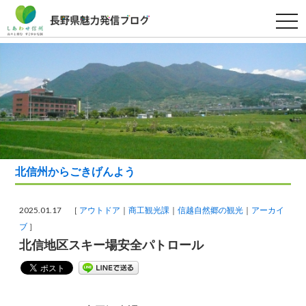
t
o
g
g
l
e
n
a
v
i
g
a
t
i
o
北信州からごきげんよう
n
2025.01.17 ［
アウトドア
商工観光課
信越自然郷の観光
アーカイ
ブ
］
北信地区スキー場安全パトロール