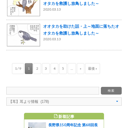
オタカを救護し放鳥しました～
2020.03.13
オオタカを助けた話・上～地面に落ちたオ
オタカを救護し放鳥しました～
2020.03.13
1 / 9
1
2
3
4
5
...
»
最後 »
新着記事
すめ記事
長野県150周年記念 第68回長
原酒店（下