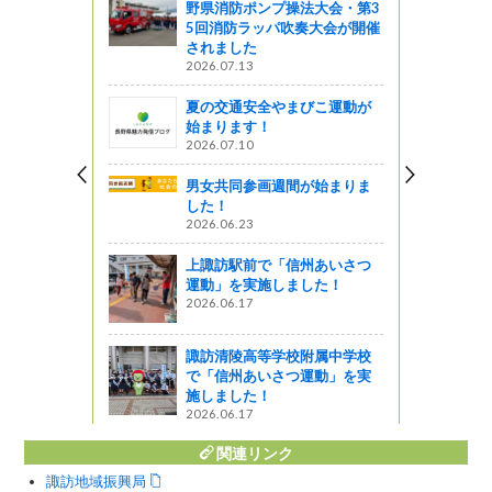
野県消防ポンプ操法大会・第3
5回消防ラッパ吹奏大会が開催
されました
2026.07.13
話その２
夏の交通安全やまびこ運動が
始まります！
ットワーク
2026.07.10
訪店
男女共同参画週間が始まりま
した！
星レストラン
2026.06.23
ヒュッテオー
上諏訪駅前で「信州あいさつ
運動」を実施しました！
2026.06.17
諏訪清陵高等学校附属中学校
で「信州あいさつ運動」を実
施しました！
2026.06.17
関連リンク
諏訪地域振興局