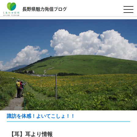
t
o
g
g
l
e
n
a
v
i
g
a
t
i
o
n
諏訪を体感！よいてこしょ！！
【耳】耳より情報