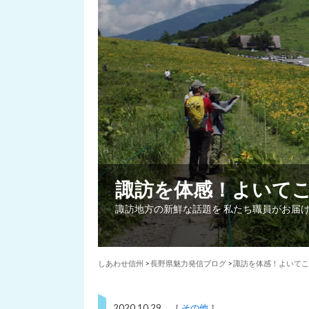
諏訪を体感！よいて
諏訪地方の新鮮な話題を 私たち職員がお届
しあわせ信州
>
長野県魅力発信ブログ
>
諏訪を体感！よいてこ
2020.10.29 ［
その他
］