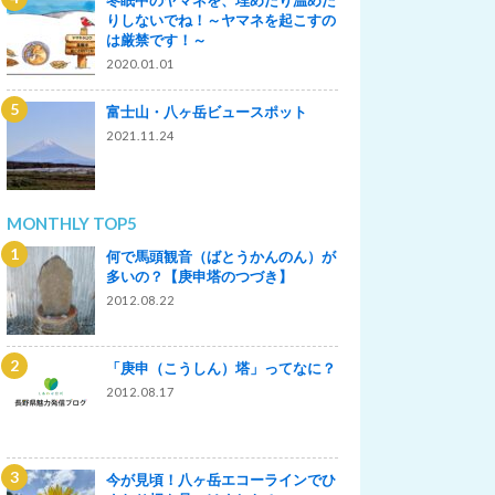
りしないでね！～ヤマネを起こすの
は厳禁です！～
2020.01.01
富士山・八ヶ岳ビュースポット
2021.11.24
MONTHLY TOP5
何で馬頭観音（ばとうかんのん）が
多いの？【庚申塔のつづき】
2012.08.22
「庚申（こうしん）塔」ってなに？
2012.08.17
今が見頃！八ヶ岳エコーラインでひ