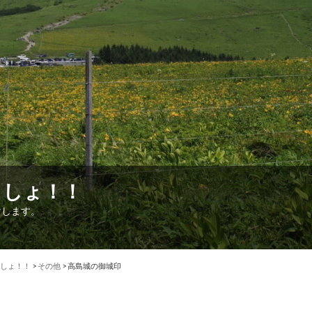
こしょ！！
けします。
しょ！！
>
その他
>
高島城の御城印