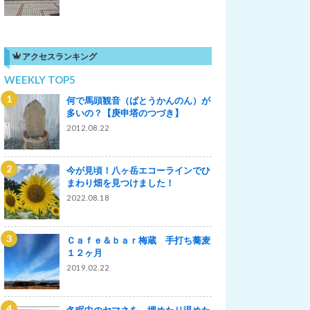
アクセスランキング
WEEKLY TOP5
何で馬頭観音（ばとうかんのん）が
多いの？【庚申塔のつづき】
2012.08.22
今が見頃！八ヶ岳エコーラインでひ
まわり畑を見つけました！
2022.08.18
Ｃａｆｅ＆ｂａｒ梅蔵 手打ち蕎麦
１２ヶ月
2019.02.22
冬眠中のヤマネを、埋めたり温めた