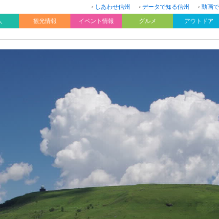
しあわせ信州
データで知る信州
動画で
人
観光情報
イベント情報
グルメ
アウトドア