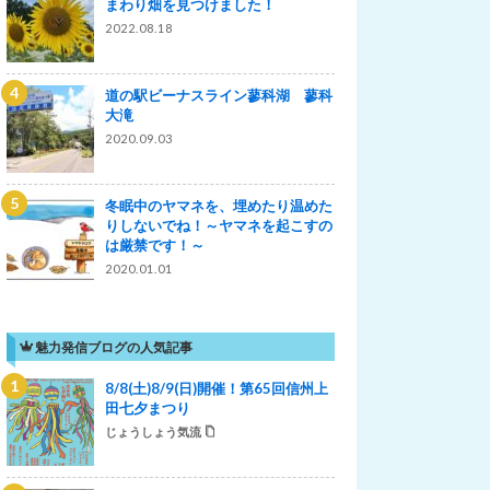
まわり畑を見つけました！
2022.08.18
道の駅ビーナスライン蓼科湖 蓼科
大滝
2020.09.03
冬眠中のヤマネを、埋めたり温めた
りしないでね！～ヤマネを起こすの
は厳禁です！～
2020.01.01
魅力発信ブログの人気記事
8/8(土)8/9(日)開催！第65回信州上
田七夕まつり
じょうしょう気流