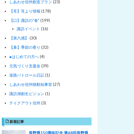
しあわせ信州創造プラン
(23)
【耳】耳より情報
(178)
【口】諏訪の”食”
(199)
諏訪イベント
(16)
【第六感】
(30)
【鼻】季節の香り
(32)
●はじめての方へ
(4)
元気づくり支援金
(39)
道路パトロール日記
(1)
しあわせ信州移動知事室
(27)
諏訪湖創生ビジョン
(1)
テイクアウト信州
(3)
新着記事
長野県150周年記念 第68回長野県