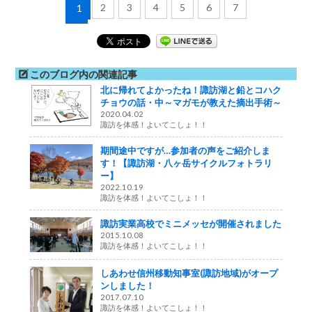
2
3
4
5
6
7
1
このブログ内の関連記事
北に帰れてよかったね！諏訪湖と鉛とコハク
チョウの話・中～マガモが教えた摘出手術～
2020.04.02
諏訪を体感！よいてこしょ！！
期間途中ですが…参加者の声をご紹介しま
す！【諏訪湖・八ヶ岳サイクルフォトラリ
ー】
2022.10.19
諏訪を体感！よいてこしょ！！
諏訪実業高校でミニメッセが開催されました
2015.10.08
諏訪を体感！よいてこしょ！！
しあわせ信州移動知事室(諏訪地域)がオープ
ンしました！
2017.07.10
諏訪を体感！よいてこしょ！！