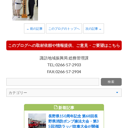
← 前の記事
このブログのトップへ
次の記事 →
このブログへの取材依頼や情報提供、ご意見・ご要望はこちら
諏訪地域振興局 総務管理課
TEL:0266-57-2903
FAX:0266-57-2904
新着記事
すめ記事
長野県150周年記念 第68回長
館のピアノ
野県消防ポンプ操法大会・第3
ドルファ
5回消防ラッパ吹奏大会が開催
ンペリアル～