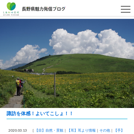
t
o
g
g
l
e
n
a
v
i
g
a
t
i
o
n
諏訪を体感！よいてこしょ！！
2020.03.13 ［
【目】自然・景観
【耳】耳より情報
その他
【手】