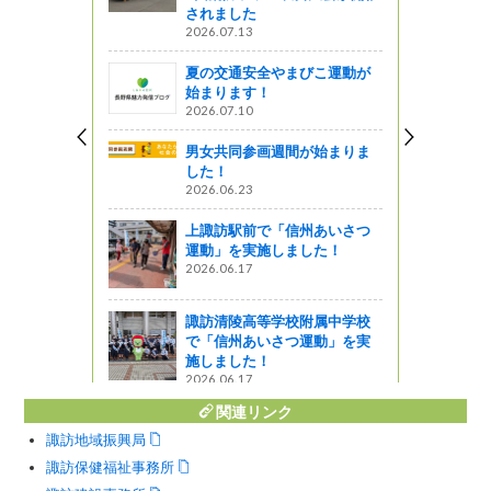
されました
2026.07.13
夏の交通安全やまびこ運動が
必見💡『快
始まります！
😲
2026.07.10
男女共同参画週間が始まりま
力金を贈呈
した！
作業を行い
2026.06.23
上諏訪駅前で「信州あいさつ
ットワーク
運動」を実施しました！
2026.06.17
知っておい
諏訪清陵高等学校附属中学校
で「信州あいさつ運動」を実
施しました！
2026.06.17
関連リンク
諏訪地域振興局
諏訪保健福祉事務所