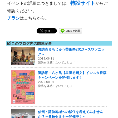
特設サイト
イベントの詳細につきましては、
からご
確認ください。
チラシ
はこちらから。
このブログ内の関連記事
諏訪湖まちじゅう芸術祭2013～スワソニッ
ク～
2013.09.11
諏訪を体感！よいてこしょ！！
諏訪湖・八ヶ岳【星降る縄文】インスタ投稿
キャンペーンを開催します！
2022.08.01
諏訪を体感！よいてこしょ！！
信州・諏訪地域への移住を考えてみません
か？～各種セミナー開催中！～