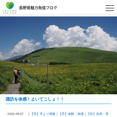
t
o
g
g
l
e
n
a
v
i
g
a
t
i
o
n
諏訪を体感！よいてこしょ！！
2022.09.07 ［
【耳】耳より情報
【手】体験・体感
【目】自然・景