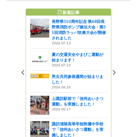
新着記事
すめ記事
長野県150周年記念 第68回長
牛伏寺 西
野県消防ポンプ操法大会・第3
されます
5回消防ラッパ吹奏大会が開催
されました
2026.07.13
夏の交通安全やまびこ運動が
州 合庁の近
始まります！
ト」見つけ
2026.07.10
男女共同参画週間が始まりま
がの
した！
2026.06.23
サイクリン
？☆
上諏訪駅前で「信州あいさつ
う
運動」を実施しました！
2026.06.17
東京スカイ
諏訪清陵高等学校附属中学校
で「信州あいさつ運動」を実
施しました！