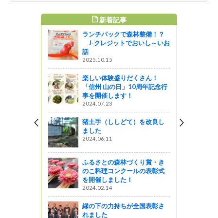
新着記事
すめ記事
ランチパックで森林整備！？
、またの名
J-クレジットでおいし～いお
話
2025.10.15
楽しい体験盛りだくさん！
楽しめる！
「信州 山の日」10周年記念行
ZE）に挑戦
事を開催します！
・こだまの
2024.07.23
猪土手（ししどて）を改良し
ました
 伊那市平
2024.06.11
のお知らせ
ふるさとの森林づくり賞・き
のこ料理コンクールの表彰式
を開催しました！
薬草の森り
2024.02.14
栽培試験地
紹介しま
縁の下の力持ちが全国表彰さ
れました