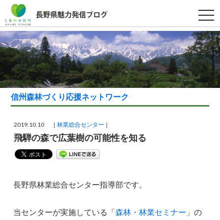
t
o
g
g
l
e
n
a
v
i
g
a
信州森林づくり応援ネットワーク
t
i
o
n
2019.10.10 ［
林業総合センター
］
飛騨の森で広葉樹の可能性を知る
長野県林業総合センター指導部です。
当センターが実施している「
森林・林業セミナー
」の