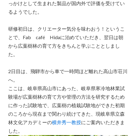
っかけとして生まれた製品が国内外で評価を受けてい
るようでした。
研修初日は、クリエーター気分を味わおう！というこ
とで、Fab café Hidaに泊めていただき、翌日は朝
から広葉樹林の育て方をきちんと学ぶこととしまし
た。
2日目は、飛騨市から車で一時間ほど離れた高山市荘川
へ。
ここは、岐阜県高山市にあった、岐阜県寒冷地林業試
験場が広葉樹林の育て方や管理の方法を研究するため
に作った試験地で、広葉樹の植栽試験地ができた初期
のころから現在まで関わり続けてきた、現岐阜県立森
林文化アカデミーの
横井秀一教授
にご案内いただきま
した。