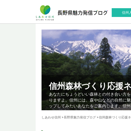
信州
信州森林づくり応援
あなたにちょうどいい森林との付き合い方を
りますよ。信州には、森や山などの自然に魅
ップしてみたいあなたをご案内します。信州
しあわせ信州
>
長野県魅力発信ブログ
>
信州森林づくり応援ネ