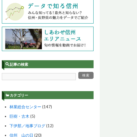
記事の検索
カテゴリー
林業総合センター
(147)
巨樹・古木
(5)
下伊那／地事ブログ
(12)
信州 山の日
(20)