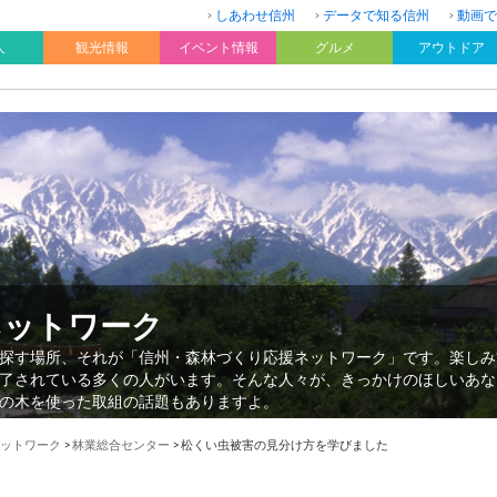
しあわせ信州
データで知る信州
動画で
人
観光情報
イベント情報
グルメ
アウトドア
ネットワーク
探す場所、それが「信州・森林づくり応援ネットワーク」です。楽しみ
了されている多くの人がいます。そんな人々が、きっかけのほしいあな
の木を使った取組の話題もありますよ。
ットワーク
>
林業総合センター
>
松くい虫被害の見分け方を学びました