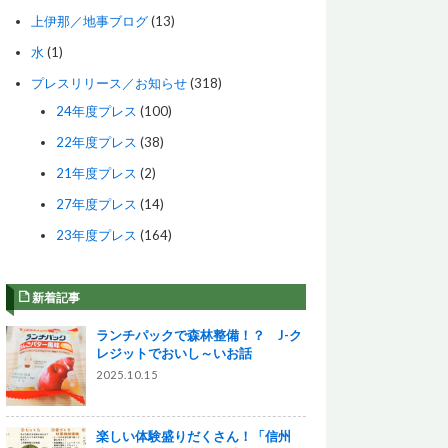
上伊那／地事ブログ
(13)
水
(1)
プレスリリース／お知らせ
(318)
24年度プレス
(100)
22年度プレス
(38)
21年度プレス
(2)
27年度プレス
(14)
23年度プレス
(164)
新着記事
ランチパックで森林整備！？ J-ク
レジットでおいし～いお話
2025.10.15
楽しい体験盛りだくさん！「信州