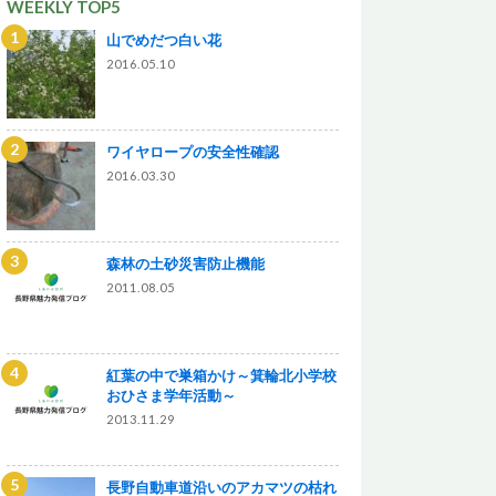
WEEKLY TOP5
山でめだつ白い花
2016.05.10
ワイヤロープの安全性確認
2016.03.30
森林の土砂災害防止機能
2011.08.05
紅葉の中で巣箱かけ～箕輪北小学校
おひさま学年活動～
2013.11.29
長野自動車道沿いのアカマツの枯れ