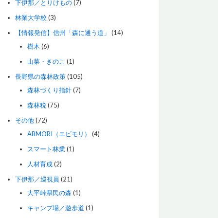
下伊那／とりけもの
(7)
林業大学校
(3)
【情報発信】信州「森に通う道」
(14)
樹木
(6)
山菜・きのこ
(1)
長野県の森林政策
(105)
森林づくり指針
(7)
森林税
(75)
その他
(72)
ABMORI（エビモリ）
(4)
スマート林業
(1)
人材育成
(2)
下伊那／巡視員
(21)
大平峠県民の森
(1)
キャンプ場／遊歩道
(1)