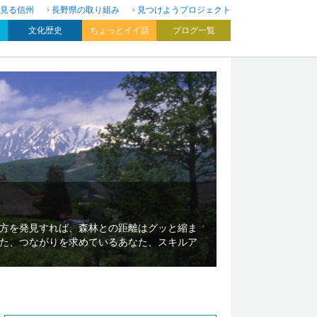
見る信州
長野県の取り組み
見つけようプロジェクト
文化歴史
ちょっとイイ話
ブログ一覧
方を発見すれば、森林との距離はグッと縮ま
た、つながりを求めているあなた、スキルア