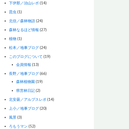
下伊那／治山レポ
(14)
昆虫
(1)
北信／森林物語
(24)
森林なるほど情報
(27)
植物
(1)
松本／地事ブログ
(24)
このブログについて
(19)
会員情報
(13)
長野／地事ブログ
(66)
森林植物園
(19)
県営林日記
(2)
北安曇／アルプスレポ
(14)
上小／地事ブログ
(20)
風景
(3)
ろもうマン
(52)