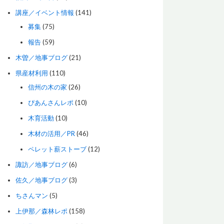
講座／イベント情報
(141)
募集
(75)
報告
(59)
木曽／地事ブログ
(21)
県産材利用
(110)
信州の木の家
(26)
ぴあんさんレポ
(10)
木育活動
(10)
木材の活用／PR
(46)
ペレット薪ストーブ
(12)
諏訪／地事ブログ
(6)
佐久／地事ブログ
(3)
ちさんマン
(5)
上伊那／森林レポ
(158)