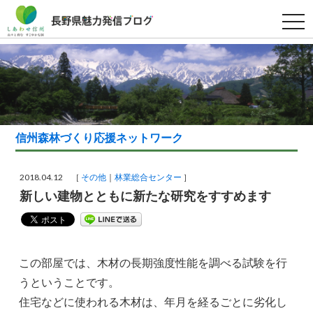
t
o
g
g
l
e
n
a
v
i
g
a
信州森林づくり応援ネットワーク
t
i
o
n
2018.04.12 ［
その他
林業総合センター
］
新しい建物とともに新たな研究をすすめます
この部屋では、木材の長期強度性能を調べる試験を行
うということです。
住宅などに使われる木材は、年月を経るごとに劣化し