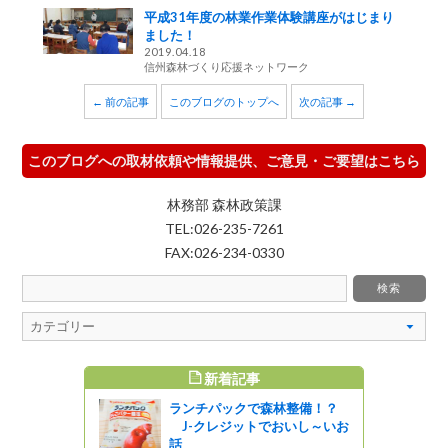
平成31年度の林業作業体験講座がはじまり
ました！
2019.04.18
信州森林づくり応援ネットワーク
← 前の記事
このブログのトップへ
次の記事 →
このブログへの取材依頼や情報提供、ご意見・ご要望はこちら
林務部 森林政策課
TEL:026-235-7261
FAX:026-234-0330
新着記事
すめ記事
ランチパックで森林整備！？
児童文学作
J-クレジットでおいし～いお
どもたちに
話