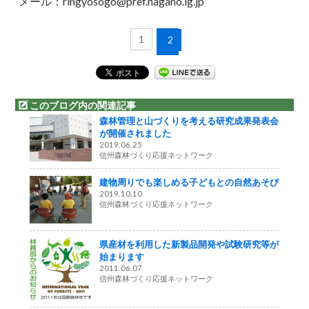
メール：ringyosogo@pref.nagano.lg.jp
1
2
このブログ内の関連記事
森林管理と山づくりを考える研究成果発表会
が開催されました
2019.06.25
信州森林づくり応援ネットワーク
建物周りでも楽しめる子どもとの自然あそび
2019.10.10
信州森林づくり応援ネットワーク
県産材を利用した新製品開発や試験研究等が
始まります
2011.06.07
信州森林づくり応援ネットワーク