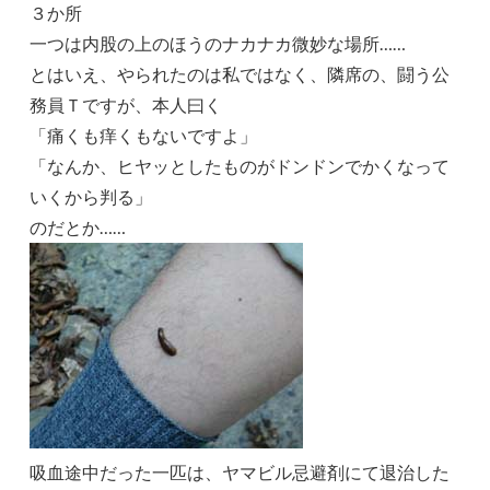
３か所
一つは内股の上のほうのナカナカ微妙な場所……
とはいえ、やられたのは私ではなく、隣席の、闘う公
務員Ｔですが、本人曰く
「痛くも痒くもないですよ」
「なんか、ヒヤッとしたものがドンドンでかくなって
いくから判る」
のだとか……
吸血途中だった一匹は、ヤマビル忌避剤にて退治した