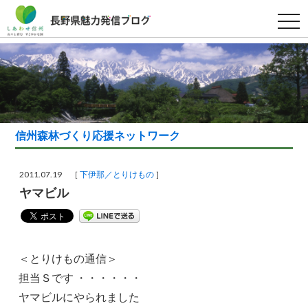
t
o
g
g
l
e
n
a
v
i
g
a
信州森林づくり応援ネットワーク
t
i
o
n
2011.07.19 ［
下伊那／とりけもの
］
ヤマビル
＜とりけもの通信＞
担当Ｓです ・・・・・・
ヤマビルにやられました