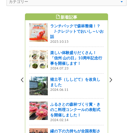
新着記事
すめ記事
ランチパックで森林整備！？
J-クレジットでおいし～いお
話
ットワーク
2025.10.15
楽しい体験盛りだくさん！
ットワーク
「信州 山の日」10周年記念行
事を開催します！
）防鹿柵設
2024.07.23
ました（前
猪土手（ししどて）を改良し
ました
2024.06.11
ふるさとの森林づくり賞・き
ットワーク
のこ料理コンクールの表彰式
を開催しました！
2024.02.14
縁の下の力持ちが全国表彰さ