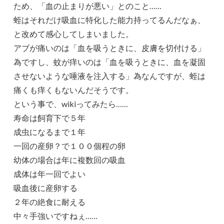
ため、「血の止まりが悪い」とのこと……
蛭はそれだけ吸血に特化した能力持ってるんだなぁ、
と改めて感心してしまいました。
アブが痛いのは「血を吸うときに、皮膚を切付ける」
為ですし、蚊が痒いのは「血を吸うときに、血を凝固
させないような唾液を注入する」為なんですが、蛭は
痛くも痒くもないんだそうです。
という事で、wikiってみたら……
寿命は飼育下で５年
成虫になるまで１年
一回の産卵？で１００個程の卵
幼体の場合は年に複数回の吸血
成体は年一回でよい
吸血後に産卵する
２年の絶食に耐える
中々手強いですねぇ……