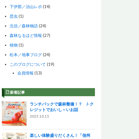
下伊那／治山レポ
(14)
昆虫
(1)
北信／森林物語
(24)
森林なるほど情報
(27)
植物
(1)
松本／地事ブログ
(24)
このブログについて
(19)
会員情報
(13)
新着記事
ランチパックで森林整備！？ J-ク
レジットでおいし～いお話
2025.10.15
楽しい体験盛りだくさん！「信州