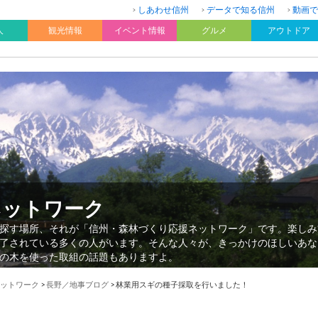
しあわせ信州
データで知る信州
動画で
人
観光情報
イベント情報
グルメ
アウトドア
ネットワーク
探す場所、それが「信州・森林づくり応援ネットワーク」です。楽しみ
了されている多くの人がいます。そんな人々が、きっかけのほしいあな
の木を使った取組の話題もありますよ。
ットワーク
>
長野／地事ブログ
>
林業用スギの種子採取を行いました！