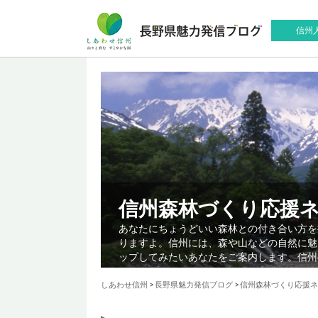
信州
信州森林づくり応援
あなたにちょうどいい森林との付き合い方を
りますよ。信州には、森や山などの自然に魅
ップしてみたいあなたをご案内します。信州
しあわせ信州
>
長野県魅力発信ブログ
>
信州森林づくり応援ネ