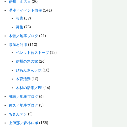
信州 山の日
(20)
講座／イベント情報
(141)
報告
(59)
募集
(75)
木曽／地事ブログ
(21)
県産材利用
(110)
ペレット薪ストーブ
(12)
信州の木の家
(26)
ぴあんさんレポ
(10)
木育活動
(10)
木材の活用／PR
(46)
諏訪／地事ブログ
(6)
佐久／地事ブログ
(3)
ちさんマン
(5)
上伊那／森林レポ
(158)