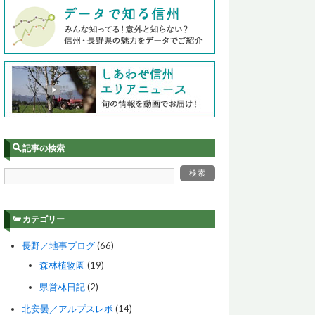
記事の検索
カテゴリー
長野／地事ブログ
(66)
森林植物園
(19)
県営林日記
(2)
北安曇／アルプスレポ
(14)