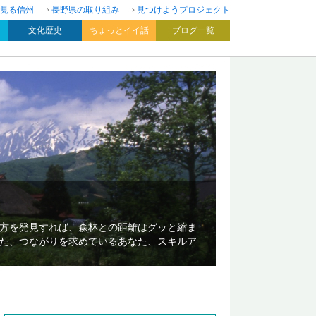
見る信州
長野県の取り組み
見つけようプロジェクト
文化歴史
ちょっとイイ話
ブログ一覧
方を発見すれば、森林との距離はグッと縮ま
た、つながりを求めているあなた、スキルア