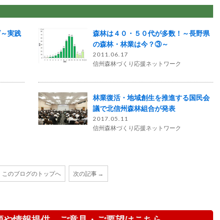
げ～実践
森林は４０・５０代が多数！～長野県
の森林・林業は今？③～
2011.06.17
信州森林づくり応援ネットワーク
林業復活・地域創生を推進する国民会
議で北信州森林組合が発表
2017.05.11
信州森林づくり応援ネットワーク
このブログのトップへ
次の記事 →
頼や情報提供、ご意見・ご要望はこちら