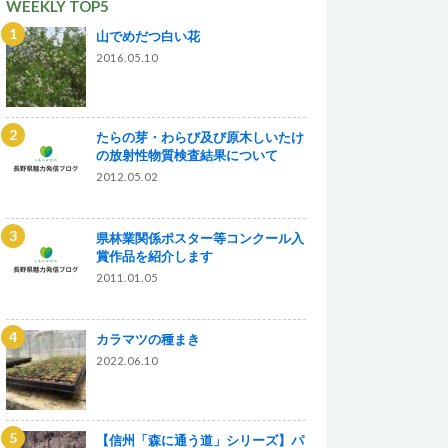
WEEKLY TOP5
山でめだつ白い花
2016.05.10
たらの芽・わらび及び原木しいたけ
の放射性物質検査結果について
2012.05.02
県林業関係ポスター等コンクール入
賞作品を紹介します
2011.01.05
カラマツの種まき
2022.06.10
【信州「森に通う道」シリーズ】パ