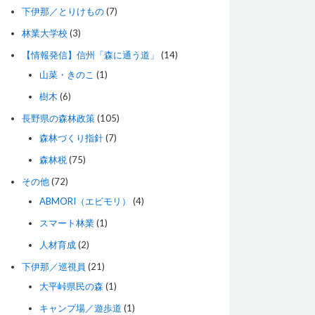
下伊那／とりけもの
(7)
林業大学校
(3)
【情報発信】信州「森に通う道」
(14)
山菜・きのこ
(1)
樹木
(6)
長野県の森林政策
(105)
森林づくり指針
(7)
森林税
(75)
その他
(72)
ABMORI（エビモリ）
(4)
スマート林業
(1)
人材育成
(2)
下伊那／巡視員
(21)
大平峠県民の森
(1)
キャンプ場／遊歩道
(1)