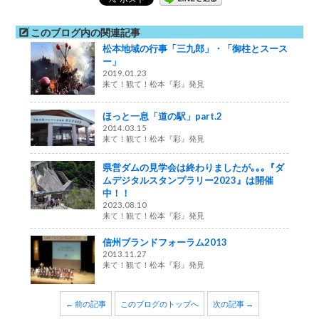
このブログ内の関連記事
松本地域の行事「三九郎」・「御柱とスース
ー」
2019.01.23
来て！観て！松本『彩』発見
ほっと一息「道の駅」part.2
2014.03.15
来て！観て！松本『彩』発見
県営ダムの見学会は終わりましたが｡｡｡『ダ
ムデジタルスタンプラリー2023』は開催
中！！
2023.08.10
来て！観て！松本『彩』発見
信州ブランドフォーラム2013
2013.11.27
来て！観て！松本『彩』発見
← 前の記事
このブログのトップへ
次の記事 →