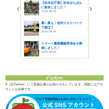
【松本合庁連】松本ぼんぼん
がの
に参加しました！
2026.08.06
水地（み
を実施 １
暑い夏も！信州スカイパーク
で遊ぼう
2026.08.06
トショ月イ
003-01
ニャる」
スマート農業機械実演会を開
催しました！
図書館ブログ
2026.08.05
公式SNS
X（旧Twitter）にて新着記事のお知らせをしています。閲覧にはアカ
ウントが必要です。