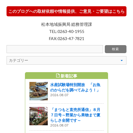
このブログへの取材依頼や情報提供、ご意見・ご要望はこちら
松本地域振興局 総務管理課
TEL:0263-40-1955
FAX:0263-47-7821
新着記事
すめ記事
水産試験場特別開放 「お魚
ェア2018
のからだを調べてみよう！」
「アスパラ
2026.08.07
ガレット」
「まつもと直売所通信」８月
う
７日号～野菜から果物まで夏
らしさ全開です～
からのお知
2026.08.07