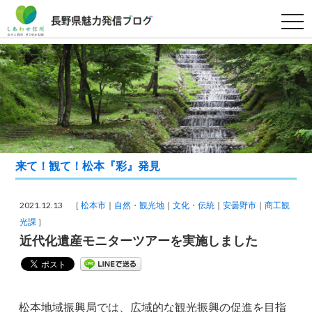
t
o
g
g
l
e
n
a
v
i
g
a
t
i
来て！観て！松本『彩』発見
o
n
2021.12.13 ［
松本市
自然・観光地
文化・伝統
安曇野市
商工観
光課
］
近代化遺産モニターツアーを実施しました
松本地域振興局では、広域的な観光振興の促進を目指