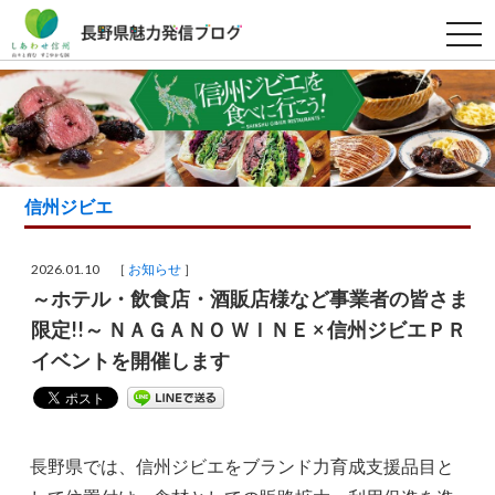
t
o
g
g
l
e
n
a
v
i
g
信州ジビエ
a
t
i
o
2026.01.10 ［
お知らせ
］
n
～ホテル・飲食店・酒販店様など事業者の皆さま
限定!!～ ＮＡＧＡＮＯ ＷＩＮＥ × 信州ジビエＰＲ
イベントを開催します
長野県では、信州ジビエをブランド力育成支援品目と