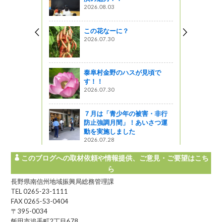
力を探すリ
2026.08.03
I」vol.0
この花なーに？
う
2026.07.30
☆看護師さ
泰阜村金野のハスが見頃で
す！！
2026.07.30
センター」
原朝市
７月は「青少年の被害・非行
しょ！！
防止強調月間」！あいさつ運
動を実施しました
2026.07.28
このブログへの取材依頼や情報提供、ご意見・ご要望はこち
ら
長野県南信州地域振興局総務管理課
TEL 0265-23-1111
FAX 0265-53-0404
〒395-0034
飯田市追手町2丁目678