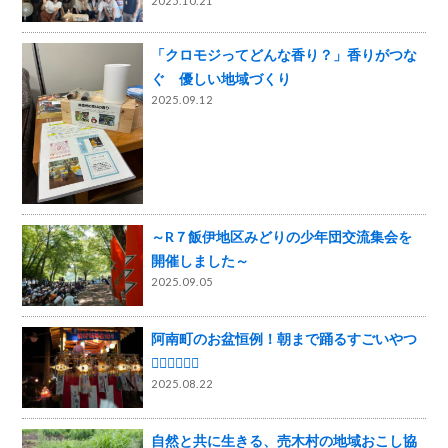
2025.10.21
「クロモジってどんな香り？」香りがつな
ぐ 優しい地域づくり
2025.09.12
～R７飯伊地区みどりの少年団交流集会を
開催しました～
2025.09.05
阿南町のお盆恒例！朝まで踊るすごいやつ
🤸‍♂️🤸‍♂️🤸‍♂️
2025.08.22
自然と共に生きる、売木村の地域おこし協