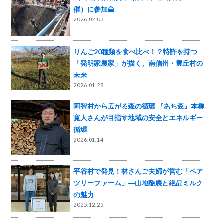
催）に参加🗻
2026.02.03
りんご20種類を食べ比べ！？特許を持つ
「発明家農家」が描く、南信州・豊丘村の
未来
2026.01.28
阿智村から広がる森の循環 『あち森』本柳
寛人さんが目指す地域の安全とエネルギー
循環
2026.01.14
平谷村で発見！林さんご夫婦が営む「ペア
ツリーファーム」―山地酪農と絶品ミルク
の魅力
2025.12.25