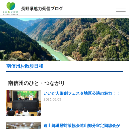
t
o
g
g
l
e
n
a
v
i
g
a
t
i
南信州お散歩日和
o
n
南信州のひと・つながり
いいだ人形劇フェスタ地区公演の魅力！！
2026.08.03
遠山郷遭難対策協会遠山郷分室定期総会が