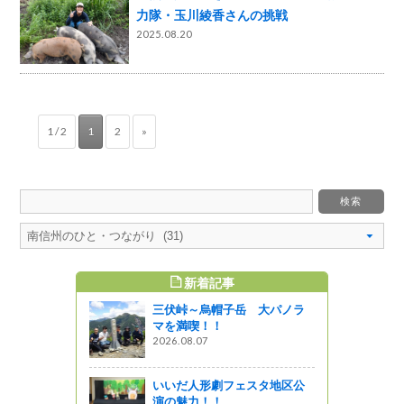
力隊・玉川綾香さんの挑戦
2025.08.20
1 / 2
1
2
»
新着記事
すめ記事
三伏峠～烏帽子岳 大パノラ
！（移住・
マを満喫！！
 Part
2026.08.07
がの
いいだ人形劇フェスタ地区公
演の魅力！！