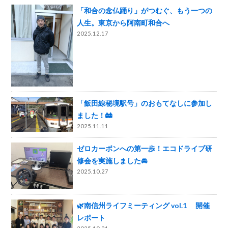
「和合の念仏踊り」がつむぐ、もう一つの
人生。東京から阿南町和合へ
2025.12.17
「飯田線秘境駅号」のおもてなしに参加し
ました！🚋
2025.11.11
ゼロカーボンへの第一歩！エコドライブ研
修会を実施しました🚘
2025.10.27
🌿南信州ライフミーティング vol.1 開催
レポート