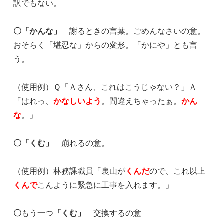
訳でもない。
〇「かんな」
謝るときの言葉。ごめんなさいの意。
おそらく「堪忍な」からの変形。「かにや」とも言
う。
（使用例）Ｑ「Ａさん、これはこうじゃない？」Ａ
「はれっ、
かなしいよう
。間違えちゃったぁ。
かん
な
。」
〇「くむ」
崩れるの意。
（使用例）林務課職員「裏山が
くんだ
ので、これ以上
くんで
こんように緊急に工事を入れます。」
〇
もう一つ
「くむ」
交換するの意