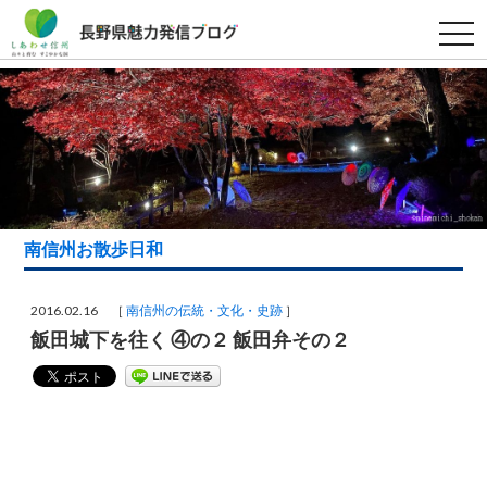
t
o
g
g
l
e
n
a
v
i
g
a
t
i
南信州お散歩日和
o
n
2016.02.16 ［
南信州の伝統・文化・史跡
］
飯田城下を往く ④の２ 飯田弁その２