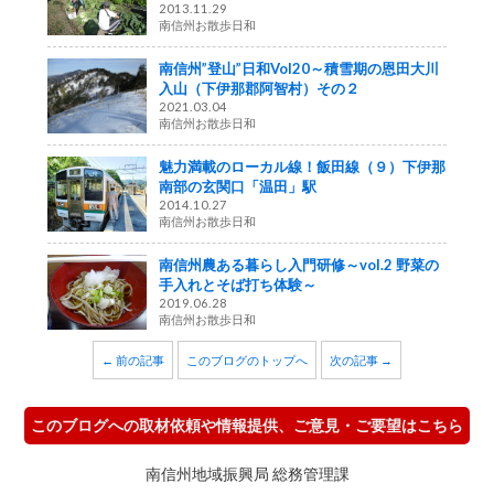
2013.11.29
南信州お散歩日和
南信州”登山”日和Vol20～積雪期の恩田大川
入山（下伊那郡阿智村）その２
2021.03.04
南信州お散歩日和
魅力満載のローカル線！飯田線（９）下伊那
南部の玄関口「温田」駅
2014.10.27
南信州お散歩日和
南信州農ある暮らし入門研修～vol.2 野菜の
手入れとそば打ち体験～
2019.06.28
南信州お散歩日和
← 前の記事
このブログのトップへ
次の記事 →
このブログへの取材依頼や情報提供、ご意見・ご要望はこちら
南信州地域振興局 総務管理課