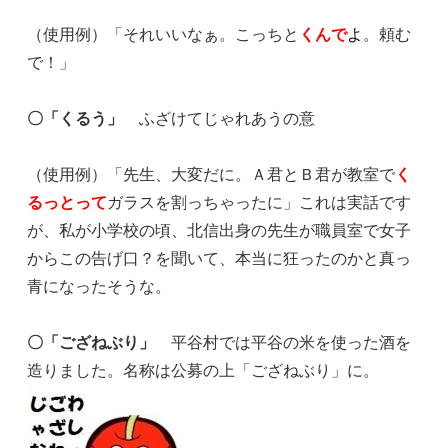
（使用例）「それいいなぁ。こっちと
くんで
よ
。頼む
で！」
〇「くるう」
ふざけてじゃれあうの意
（使用例）「先生、大変だに。Ａ君とＢ君が教室で
く
るっとって
ガラスを割っちゃったに」これは実話です
が、私が小学校の頃、北信出身の先生が職員室で女子
からこの告げ口？を聞いて、本当に狂ったのかと真っ
青になったそうな。
〇「ござねぶり」
平谷村では平谷の米を使った酒を
造りました。名称は公募の上「ござねぶり」に。