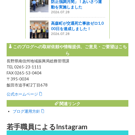
防止強調月間」！あいさつ運
ター＆パンフ
動を実施しました
宿泊キャン
2026.07.28
高森町が交通死亡事故ゼロ1,0
企画
00日を達成しました！
2026.07.28
このブログへの取材依頼や情報提供、ご意見・ご要望はこち
ら
長野県南信州地域振興局総務管理課
TEL 0265-23-1111
FAX 0265-53-0404
〒395-0034
飯田市追手町2丁目678
公式ホームページ
関連リンク
ブログ運用方針
若手職員によるInstagram