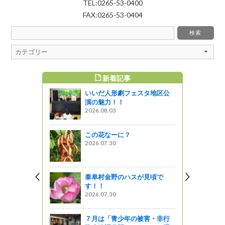
TEL:0265-53-0400
FAX:0265-53-0404
新着記事
すめ記事
いいだ人形劇フェスタ地区公
ェス！
演の魅力！！
2026.08.03
! 信州ライフ -
この花なーに？
2026.07.30
rt２」プレ
た！
泰阜村金野のハスが見頃で
す！！
no Party
2026.07.30
ってるの？
７月は「青少年の被害・非行