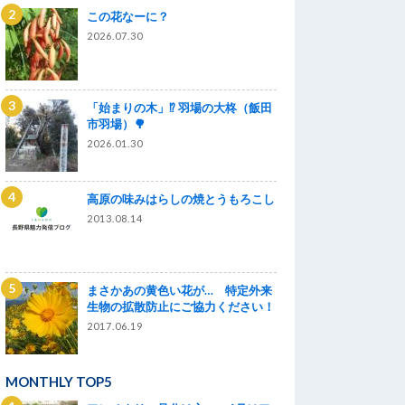
この花なーに？
2026.07.30
「始まりの木」⁉ 羽場の大柊（飯田
市羽場）🌳
2026.01.30
高原の味みはらしの焼とうもろこし
2013.08.14
まさかあの黄色い花が… 特定外来
生物の拡散防止にご協力ください！
2017.06.19
MONTHLY TOP5