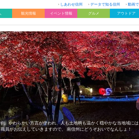
しあわせ信州
データで知る信州
動画で
人
観光情報
イベント情報
グルメ
アウトドア
す。やわらかい方言が使われ、人も土地柄も温かく穏やかな当地域には
を職員がお伝えしていきますので、 南信州にどうぞおいでなんしょ！