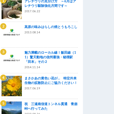
アレチウリの見分け方 ～6月はア
レチウリ駆除強化月間です～
2017.06.22
高原の味みはらしの焼とうもろこし
2013.08.14
魅力満載のローカル線！飯田線（1
1）驚天動地の信州最強・秘境駅
「田本」その２
2014.11.14
まさかあの黄色い花が… 特定外来
生物の拡散防止にご協力ください！
2017.06.19
祝 三遠南信道トンネル貫通 青崩
峠へ行ってみた
2023.09.26