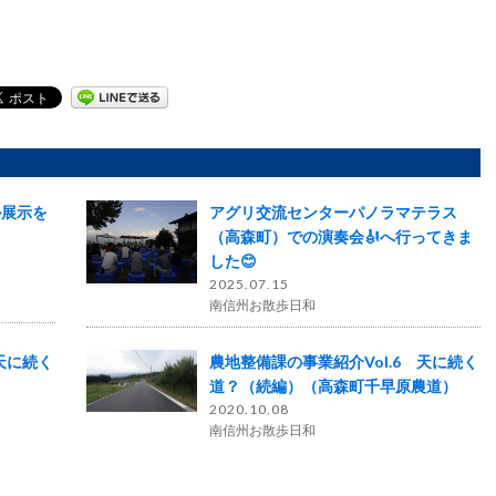
ル展示を
アグリ交流センターパノラマテラス
（高森町）での演奏会🎻へ行ってきま
した😊
2025.07.15
南信州お散歩日和
天に続く
農地整備課の事業紹介Vol.6 天に続く
）
道？（続編）（高森町千早原農道）
2020.10.08
南信州お散歩日和