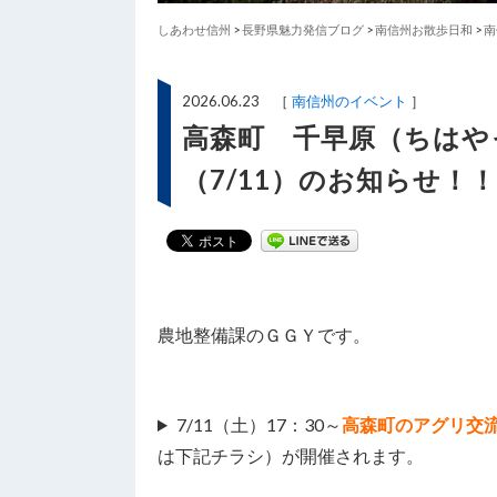
しあわせ信州
>
長野県魅力発信ブログ
>
南信州お散歩日和
>
南
2026.06.23 ［
南信州のイベント
］
高森町 千早原（ちはや
（7/11）のお知らせ！！
農地整備課のＧＧＹです。
7/11（土）17：30～
高森町のアグリ交
は下記チラシ）が開催されます。