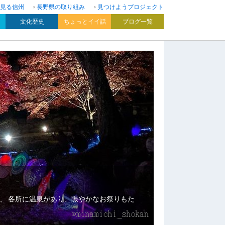
見る信州
長野県の取り組み
見つけようプロジェクト
文化歴史
ちょっとイイ話
ブログ一覧
、 各所に温泉があり、賑やかなお祭りもた