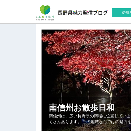
信州
南信州お散歩日和
南信州は、広い長野県の南端に位置していま
くさんあります。 この地域ならではの魅力