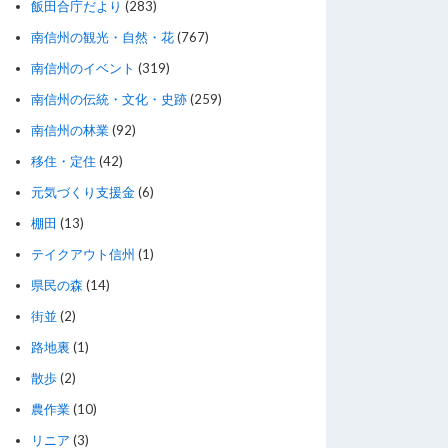
飯田合庁だより
(283)
南信州の観光・自然・花
(767)
南信州のイベント
(319)
南信州の伝統・文化・史跡
(259)
南信州の林業
(92)
移住・定住
(42)
元気づくり支援金
(6)
棚田
(13)
テイクアウト信州
(1)
県民の森
(14)
街並
(2)
路地裏
(1)
散歩
(2)
農作業
(10)
リニア
(3)