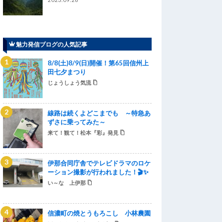
魅力発信ブログの人気記事
8/8(土)8/9(日)開催！第65回信州上
田七夕まつり
じょうしょう気流
線路は続くよどこまでも ～特急あ
ずさに乗ってみた～
来て！観て！松本『彩』発見
伊那合同庁舎でテレビドラマのロケ
ーション撮影が行われました！🎬✨
い～な 上伊那
信濃町の焼とうもろこし 小林農園