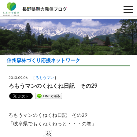
t
o
g
g
l
e
n
a
v
i
g
a
信州森林づくり応援ネットワーク
t
i
o
n
2013.09.06 ［
ろもうマン
］
ろもうマンのくねくね日記 その29
ろもうマンのくねくね日記 その29
「岐阜県でもくねくねっと・・・の巻」