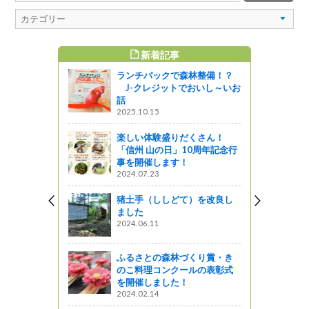
新着記事
すめ記事
ランチパックで森林整備！？
記 （１）
J-クレジットでおいし～いお
話
しょ！！
2025.10.15
ねくね日記
楽しい体験盛りだくさん！
「信州 山の日」10周年記念行
ットワーク
事を開催します！
2024.07.23
産品！小麦
（うどん編
猪土手（ししどて）を改良し
ました
2024.06.11
ふるさとの森林づくり賞・き
ねくね日記
のこ料理コンクールの表彰式
を開催しました！
ットワーク
2024.02.14