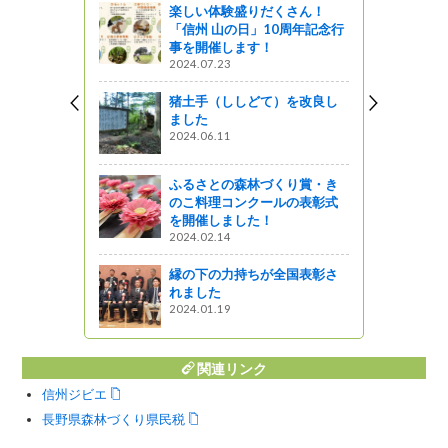
楽しい体験盛りだくさん！
しょ！！
「信州 山の日」10周年記念行
事を開催します！
人も子供も
2024.07.23
た！
猪土手（ししどて）を改良し
ました
れた「九十
2024.06.11
！！
ふるさとの森林づくり賞・き
のこ料理コンクールの表彰式
を開催しました！
NPO!「解
2024.02.14
がの
縁の下の力持ちが全国表彰さ
れました
2024.01.19
関連リンク
信州ジビエ
長野県森林づくり県民税