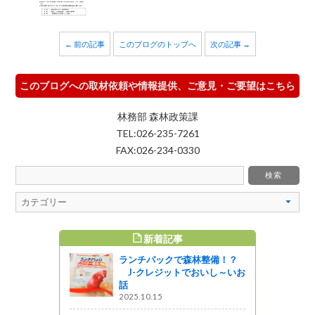
← 前の記事
このブログのトップへ
次の記事 →
このブログへの取材依頼や情報提供、ご意見・ご要望はこちら
林務部 森林政策課
TEL:026-235-7261
FAX:026-234-0330
新着記事
すめ記事
ランチパックで森林整備！？
発 元気づ
J-クレジットでおいし～いお
地域優良事
話
会を開催し
2025.10.15