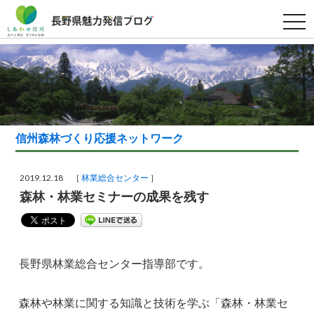
t
o
g
g
l
e
n
a
v
i
g
a
信州森林づくり応援ネットワーク
t
i
o
n
2019.12.18 ［
林業総合センター
］
森林・林業セミナーの成果を残す
長野県林業総合センター指導部です。
森林や林業に関する知識と技術を学ぶ「森林・林業セ