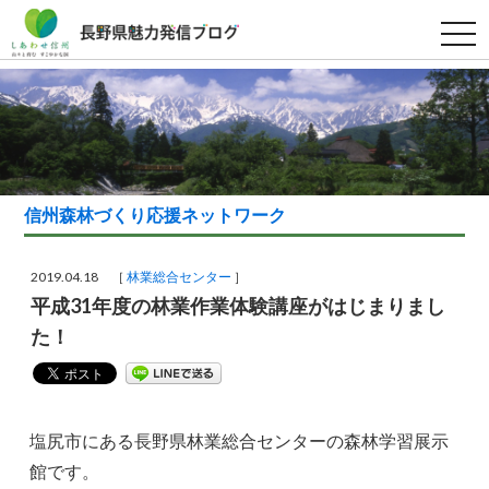
t
o
g
g
l
e
n
a
v
i
g
a
信州森林づくり応援ネットワーク
t
i
o
n
2019.04.18 ［
林業総合センター
］
平成31年度の林業作業体験講座がはじまりまし
た！
塩尻市にある長野県林業総合センターの森林学習展示
館です。