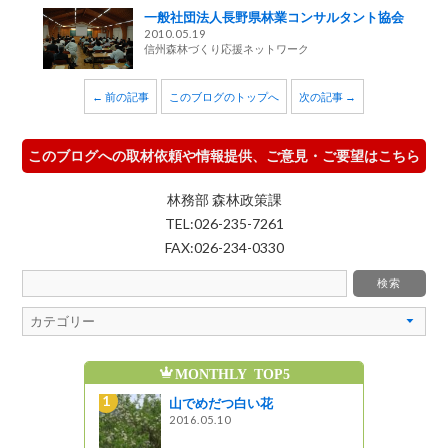
一般社団法人長野県林業コンサルタント協会
2010.05.19
信州森林づくり応援ネットワーク
← 前の記事
このブログのトップへ
次の記事 →
このブログへの取材依頼や情報提供、ご意見・ご要望はこちら
林務部 森林政策課
TEL:026-235-7261
FAX:026-234-0330
MONTHLY TOP5
魅
のアカマツ
山でめだつ白い花
ています
2016.05.10