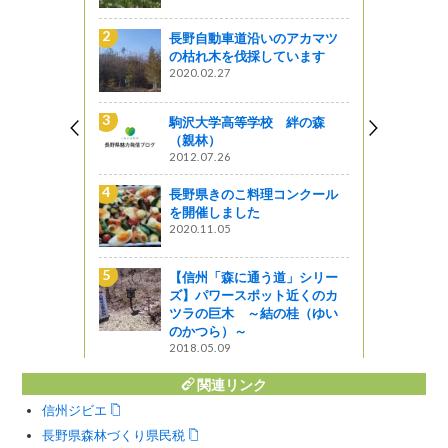
長野自動車道沿いのアカマツ
の枯れ木を伐採しています
2020.02.27
駒沢大学高等学校 絆の森
（親林）
2012.07.26
）を改良し
長野県きのこ料理コンクール
を開催しました
2020.11.05
【信州「森に通う道」シリー
ズ】パワースポット近くのカ
ツラの巨木 ～結の桂（ゆい
のかつら）～
2018.05.09
関連リンク
信州ジビエ
長野県森林づくり県民税