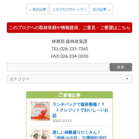
← 前の記事
このブログのトップへ
次の記事 →
このブログへの取材依頼や情報提供、ご意見・ご要望はこちら
林務部 森林政策課
TEL:026-235-7261
FAX:026-234-0330
新着記事
すめ記事
ランチパックで森林整備！？
を守る仕事
J-クレジットでおいし～いお
話
2025.10.15
楽しい体験盛りだくさん！
花サイクル
「信州 山の日」10周年記念行
トを開催し