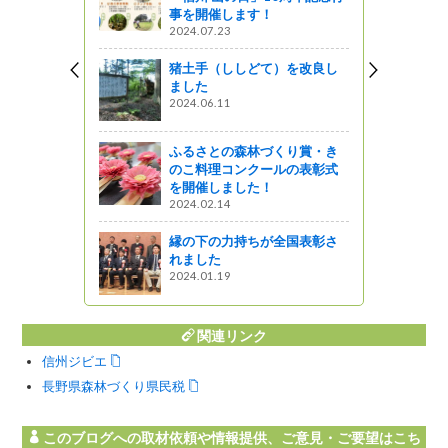
事を開催します！
2024.07.23
う
猪土手（ししどて）を改良し
工場見学・
ました
」を使った
2024.06.11
参加者を募
ふるさとの森林づくり賞・き
のこ料理コンクールの表彰式
を開催しました！
2024.02.14
りました。
はまず子供
縁の下の力持ちが全国表彰さ
れました
う
2024.01.19
関連リンク
信州ジビエ
長野県森林づくり県民税
このブログへの取材依頼や情報提供、ご意見・ご要望はこち