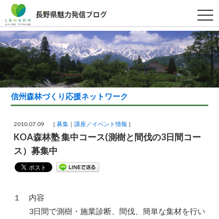
t
o
g
g
l
e
n
a
v
i
g
a
信州森林づくり応援ネットワーク
t
i
o
n
2010.07.09 ［
募集
講座／イベント情報
］
KOA森林塾 集中コース(測樹と間伐の3日間コー
ス）募集中
１ 内容
3日間で測樹・施業診断、間伐、簡単な集材を行い