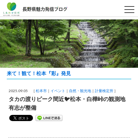
t
o
g
g
l
e
n
a
v
i
g
a
t
i
来て！観て！松本『彩』発見
o
n
2025.09.05 ［
松本市
イベント
自然・観光地
計量検定所
］
タカの渡りピーク間近🐦松本・白樺峠の観測地
有志が整備