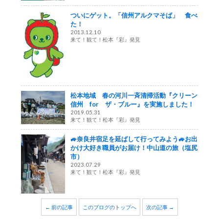
ついにゲット。「信州アルクマそば」 食べ
た！
2013.12.10
来て！観て！松本『彩』発見
松本地域 春の河川一斉清掃活動『クリーン
信州 for ザ・ブルー』を実施しました！
2019.05.31
来て！観て！松本『彩』発見
🚙奈良井宿足を延ばして行ってみよう🚙お出
かけ大好き職員がお届け！中山道の旅（塩尻
市）
2023.07.29
来て！観て！松本『彩』発見
← 前の記事
このブログのトップへ
次の記事 →