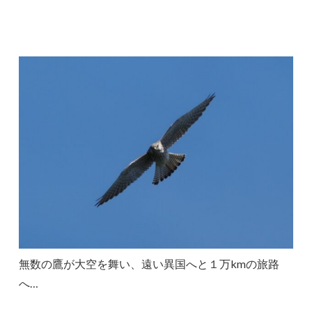
無数の鷹が大空を舞い、遠い異国へと１万kmの旅路
へ…