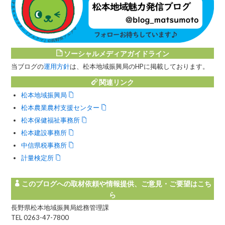
ソーシャルメディアガイドライン
当ブログの
運用方針
は、松本地域振興局のHPに掲載しております。
関連リンク
松本地域振興局
松本農業農村支援センター
松本保健福祉事務所
松本建設事務所
中信県税事務所
計量検定所
このブログへの取材依頼や情報提供、ご意見・ご要望はこち
ら
長野県松本地域振興局総務管理課
TEL 0263-47-7800