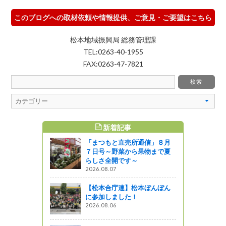
このブログへの取材依頼や情報提供、ご意見・ご要望はこちら
松本地域振興局 総務管理課
TEL:0263-40-1955
FAX:0263-47-7821
新着記事
WEEKLY
「まつもと直売所通信」８月
線路は続く
７日号～野菜から果物まで夏
特急あずさ
らしさ全開です～
2026.03.05
2026.08.07
【安曇野市
【松本合庁連】松本ぼんぼん
本わさび丼
に参加しました！
は・・・わ
2026.08.06
2023.10.21