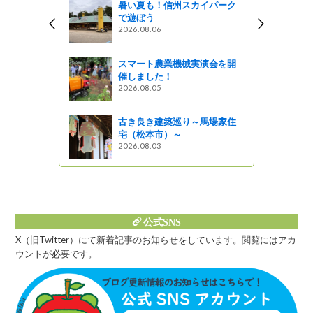
暑い夏も！信州スカイパーク
日本一せま
で遊ぼう
越しそばは
2026.08.06
2023.12.28
スマート農業機械実演会を開
♫♪♫シー
催しました！
は県内屈指
2026.08.05
地！♪♬♩
からR15
ってみた！
古き良き建築巡り～馬場家住
2023.07.14
宅（松本市）～
2026.08.03
【松本ラン
焼きを食べ
「千石食堂
た！（松本
2024.01.25
公式SNS
X（旧Twitter）にて新着記事のお知らせをしています。閲覧にはアカ
ウントが必要です。