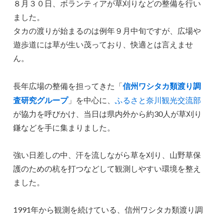
８月３０日、ボランティアが草刈りなどの整備を行い
ました。
タカの渡りが始まるのは例年９月中旬ですが、広場や
遊歩道には草が生い茂っており、快適とは言えませ
ん。
長年広場の整備を担ってきた「
信州ワシタカ類渡り調
査研究グループ
」を中心に、
ふるさと奈川観光交流部
が協力を呼びかけ、当日は県内外から約30人が草刈り
鎌などを手に集まりました。
強い日差しの中、汗を流しながら草を刈り、山野草保
護のための杭を打つなどして観測しやすい環境を整え
ました。
1991年から観測を続けている、信州ワシタカ類渡り調