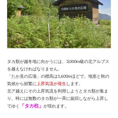
タカ類が越冬地に向かうには、3,000m級の北アルプス
を越えなければなりません。
「たか見の広場」
の標高は1,600mほどで、地形と秋の
気候から頻繁に
上昇気流が発生
します。
北ア越えにその上昇気流を利用しようとタカ類が集ま
り、時には無数のタカ類が一斉に旋回しながら上昇し
「タカ柱」
てゆく
が現れます。