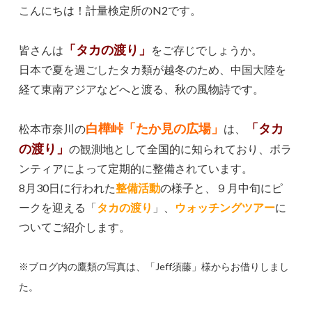
こんにちは！計量検定所のN2です。
「タカの渡り」
皆さんは
をご存じでしょうか。
日本で夏を過ごしたタカ類が越冬のため、中国大陸を
経て東南アジアなどへと渡る、秋の風物詩です。
白樺峠「たか見の広場」
「タカ
松本市奈川の
は、
の渡り」
の観測地として全国的に知られており、ボラ
ンティアによって定期的に整備されています。
8月30日に行われた
整備活動
の様子と、９月中旬にピ
ークを迎える「
タカの渡り
」、
ウォッチングツアー
に
ついてご紹介します。
※ブログ内の鷹類の写真は、「Jeff須藤」様
からお借りしまし
た。