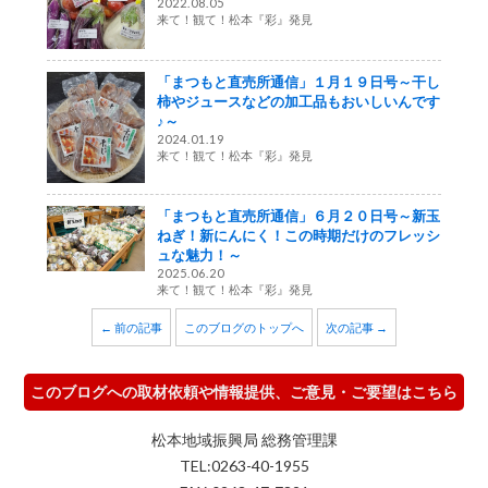
2022.08.05
来て！観て！松本『彩』発見
「まつもと直売所通信」１月１９日号～干し
柿やジュースなどの加工品もおいしいんです
♪～
2024.01.19
来て！観て！松本『彩』発見
「まつもと直売所通信」６月２０日号～新玉
ねぎ！新にんにく！この時期だけのフレッシ
ュな魅力！～
2025.06.20
来て！観て！松本『彩』発見
← 前の記事
このブログのトップへ
次の記事 →
このブログへの取材依頼や情報提供、ご意見・ご要望はこちら
松本地域振興局 総務管理課
TEL:0263-40-1955