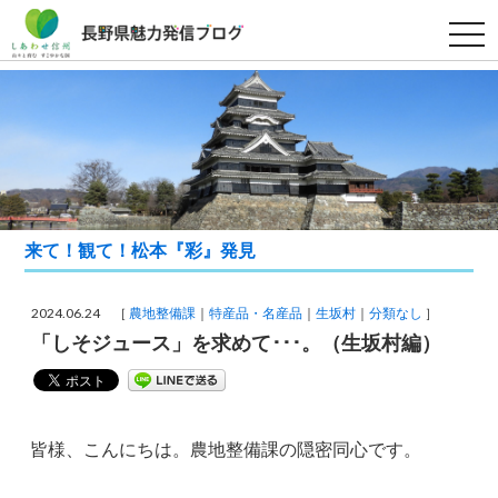
t
o
g
g
l
e
n
a
v
i
g
a
t
i
来て！観て！松本『彩』発見
o
n
2024.06.24 ［
農地整備課
特産品・名産品
生坂村
分類なし
］
「しそジュース」を求めて･･･。（生坂村編）
皆様、こんにちは。農地整備課の隠密同心です。