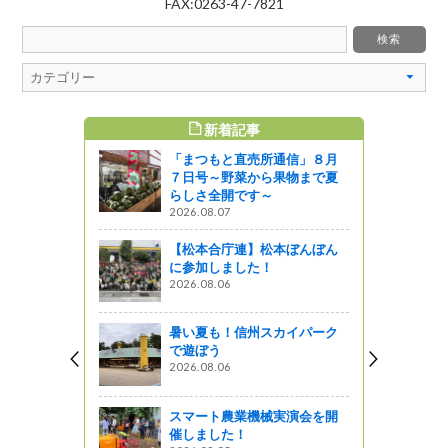
FAX:0263-47-7821
新着記事
すめ記事
「まつもと直売所通信」８月
通信」６月
７日号～野菜から果物まで夏
らしさ全開です～
2026.08.07
』発見
【松本合庁連】松本ぼんぼん
通信」１月
に参加しました！
やジュース
2026.08.06
いしいんで
暑い夏も！信州スカイパーク
』発見
で遊ぼう
2026.08.06
んであった
村「かあさん
ん～
スマート農業機械実演会を開
催しました！
』発見