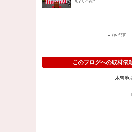
是より木曽路
← 前の記事
このブログへの取材依
木曽地