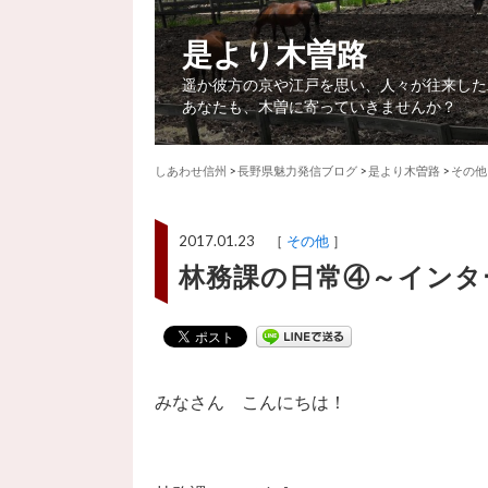
是より木曽路
遥か彼方の京や江戸を思い、人々が往来した
あなたも、木曽に寄っていきませんか？
しあわせ信州
>
長野県魅力発信ブログ
>
是より木曽路
>
その他
2017.01.23 ［
その他
］
林務課の日常④～インタ
みなさん こんにちは！