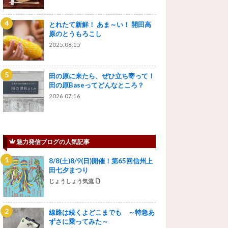
とれたて新鮮！ あま～い！ 開田高
原のとうもろこし
2025.08.15
田の原に来たら、ぜひ立ち寄って！
田の原Baseってどんなところ？
2026.07.16
魅力発信ブログの人気記事
8/8(土)8/9(日)開催！第65回信州上
田七夕まつり
じょうしょう気流
線路は続くよどこまでも ～特急あ
ずさに乗ってみた～