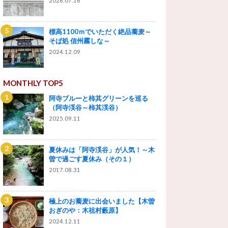
2026.07.16
標高1100ｍでいただく絶品蕎麦～
そば処 信州霧しな～
2024.12.09
MONTHLY TOP5
阿寺ブルーと柿其グリーンを巡る
（阿寺渓谷～柿其渓谷）
2025.09.11
夏休みは「阿寺渓谷」が人気！～木
曽で過ごす夏休み（その１）
2017.08.31
極上のお蕎麦に出会いました【木曽
おぎのや：木祖村藪原】
2024.12.11