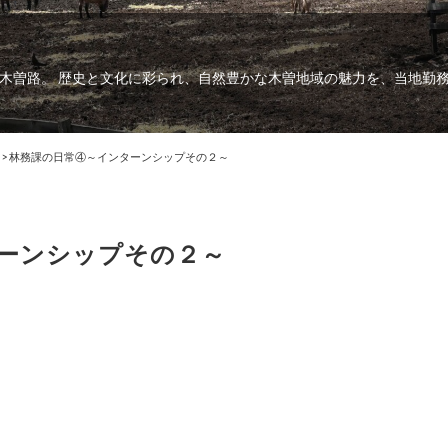
木曽路。 歴史と文化に彩られ、自然豊かな木曽地域の魅力を、当地勤
>
林務課の日常④～インターンシップその２～
ーンシップその２～