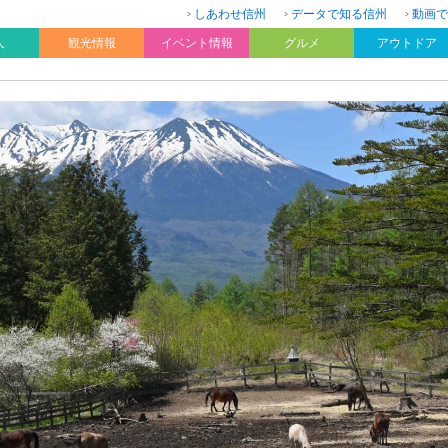
しあわせ信州
データで知る信州
動画で
人
観光情報
イベント情報
グルメ
アウトドア