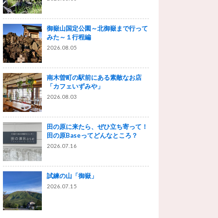
御嶽山国定公園～北御嶽まで行って
みた～１行程編
2026.08.05
南木曽町の駅前にある素敵なお店
「カフェいずみや」
2026.08.03
田の原に来たら、ぜひ立ち寄って！
田の原Baseってどんなところ？
2026.07.16
試練の山「御嶽」
2026.07.15