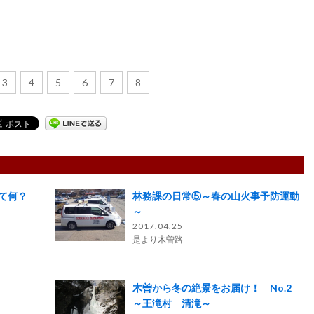
3
4
5
6
7
8
て何？
林務課の日常⑤～春の山火事予防運動
～
2017.04.25
是より木曽路
！
木曽から冬の絶景をお届け！ No.2
～王滝村 清滝～