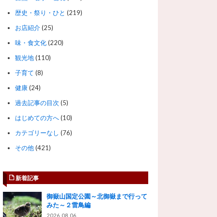
歴史・祭り・ひと
(219)
お店紹介
(25)
味・食文化
(220)
観光地
(110)
子育て
(8)
健康
(24)
過去記事の目次
(5)
はじめての方へ
(10)
カテゴリーなし
(76)
その他
(421)
新着記事
御嶽山国定公園～北御嶽まで行って
みた～２雷鳥編
2026.08.06