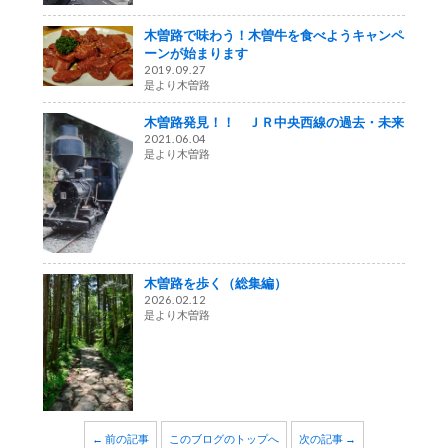
木曽路で味わう！木曽牛を食べようキャンペ
ーンが始まります
2019.09.27
是より木曽路
木曽路発見！！ ＪＲ中央西線の過去・未来
2021.06.04
是より木曽路
木曽路を歩く（総集編）
2026.02.12
是より木曽路
← 前の記事
このブログのトップへ
次の記事 →