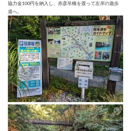
協力金100円を納入し、赤彦吊橋を渡って左岸の遊歩
道へ。