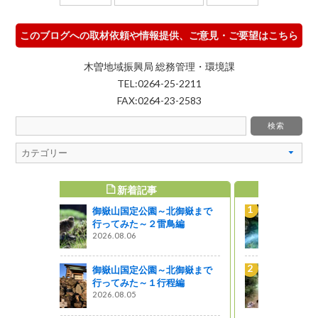
このブログへの取材依頼や情報提供、ご意見・ご要望はこちら
木曽地域振興局 総務管理・環境課
TEL:0264-25-2211
FAX:0264-23-2583
WEEKLY TOP5
北御嶽まで
阿寺ブルーと柿其グリーンを
鳥編
巡る（阿寺渓谷～柿其渓谷）
2025.09.11
北御嶽まで
夏休みは「阿寺渓谷」が人
程編
気！～木曽で過ごす夏休み
（その１）
2017.08.31