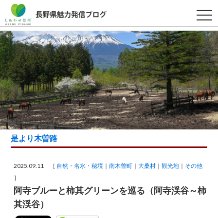
t
o
g
g
l
e
n
a
v
i
g
a
t
i
o
n
是より木曽路
2025.09.11 ［
自然・名水・秘境
南木曽町
大桑村
観光地
その他
］
阿寺ブルーと柿其グリーンを巡る（阿寺渓谷～柿
其渓谷）