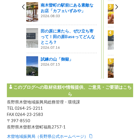
ある素敵な
とれたて新鮮！ あま～い！ 開
みや」
田高原のとうもろこし
2025.08.15
ぜひ立ち寄
田の原に来たら、ぜひ立ち寄
ってどんな
って！田の原Baseってどんな
ところ？
2026.07.16
南木曽町の駅前にある素敵な
お店「カフェいずみや」
2026.08.03
このブログへの取材依頼や情報提供、ご意見・ご要望はこち
ら
長野県木曽地域振興局総務管理・環境課
TEL 0264-25-2211
FAX 0264-23-2583
〒397-8550
長野県木曽郡木曽町福島2757-1
木曽地域振興局（長野県公式ホームページ）