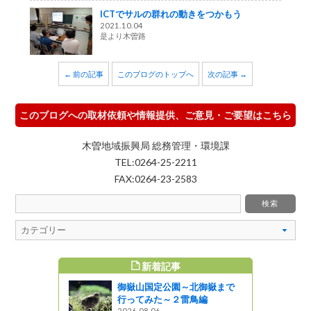
ICTでサルの群れの動きをつかもう
2021.10.04
是より木曽路
← 前の記事
このブログのトップへ
次の記事 →
このブログへの取材依頼や情報提供、ご意見・ご要望はこちら
木曽地域振興局 総務管理・環境課
TEL:0264-25-2211
FAX:0264-23-2583
新着記事
すめ記事
御嶽山国定公園～北御嶽まで
るさとの山
行ってみた～２雷鳥編
の循環」＊信
2026.08.06