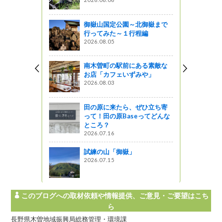
（２）＊
図書館ブログ
御嶽山国定公園～北御嶽まで
行ってみた～１行程編
で見た『木
2026.08.05
木沢』『平
南木曽町の駅前にある素敵な
お店「カフェいずみや」
2026.08.03
える研究会2
田の原に来たら、ぜひ立ち寄
って！田の原Baseってどんな
ところ？
す。”消
2026.07.16
日常～東信消
ら～
試練の山「御嶽」
2026.07.15
このブログへの取材依頼や情報提供、ご意見・ご要望はこち
ら
長野県木曽地域振興局総務管理・環境課