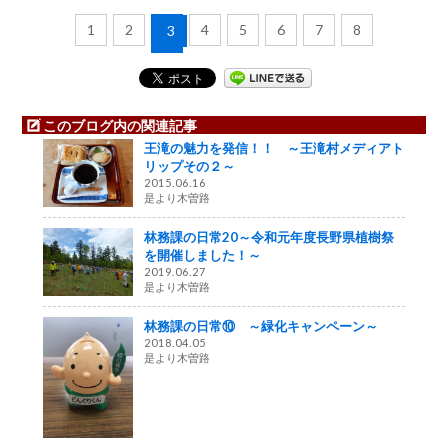
1
2
4
5
6
7
8
3
このブログ内の関連記事
王滝の魅力を発信！！ ～王滝村メディアト
リップその２～
2015.06.16
是より木曽路
林務課の日常20～令和元年度長野県植樹祭
を開催しました！～
2019.06.27
是より木曽路
林務課の日常⑩ ～緑化キャンペーン～
2018.04.05
是より木曽路