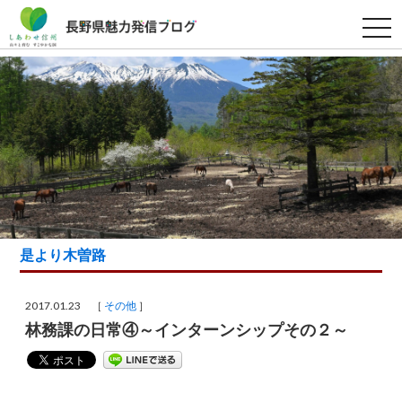
t
o
g
g
l
e
n
a
v
i
g
a
t
i
o
n
是より木曽路
2017.01.23 ［
その他
］
林務課の日常④～インターンシップその２～