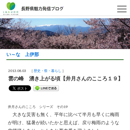
t
o
g
g
l
e
n
a
v
i
g
い～な 上伊那
a
t
i
o
2013.08.03 ［
歴史・祭・暮らし
］
n
雲の峰 湧き上がる頃【井月さんのこころ１９】
井月さんのこころ シリーズ その19
大きな災害も無く、平年に比べて半月も早くに梅雨
が明け、猛暑が続いたかと思えば、戻り梅雨のような