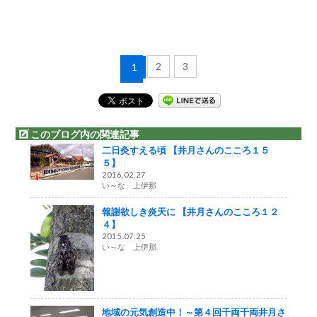
2
3
1
このブログ内の関連記事
二日灸すえる頃 【井月さんのこころ１５
５】
2016.02.27
い～な 上伊那
報謝欲しき炎天に 【井月さんのこころ１２
４】
2015.07.25
い～な 上伊那
地域の元気創造中！～第４回千両千両井月さ