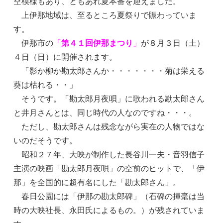
空模様もあり、ともあれ夏本番を迎えました。
上伊那地域は、至るところ夏祭りで賑わっていま
す。
伊那市の
「
第４１回伊那まつり
」
が８月３日（土）
４日（日）に開催されます。
「影か柳か勘太郎さんか・・・・・・・菊は栄える
葵は枯れる・・」
そうです。「勘太郎月夜唄」に歌われる勘太郎さん
と井月さんとは、同じ時代の人なのですね・・・。
ただし、勘太郎さんは残念ながら実在の人物ではな
いのだそうです。
昭和２７年、大映が制作した長谷川一夫・音羽信子
主演の映画「勘太郎月夜唄」の空前のヒットで、「伊
那」を全国的に超有名にした「勘太郎さん」。
春日公園には「伊那の勘太郎碑」（石碑の揮毫は当
時の大映社長、永田氏によるもの。）が残されていま