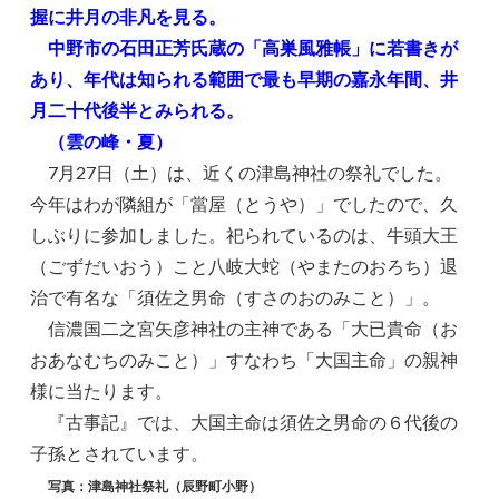
握に井月の非凡を見る。
中野市の石田正芳氏蔵の「高巣風雅帳」に若書きが
あり、年代は知られる範囲で最も早期の嘉永年間、井
月二十代後半とみられる。
（雲の峰・夏）
7月27日（土）は、近くの津島神社の祭礼でした。
今年はわが隣組が「當屋（とうや）」でしたので、久
しぶりに参加しました。祀られているのは、牛頭大王
（ごずだいおう）こと八岐大蛇（やまたのおろち）退
治で有名な「須佐之男命（すさのおのみこと）」。
信濃国二之宮矢彦神社の主神である「大已貴命（お
おあなむちのみこと）」すなわち「大国主命」の親神
様に当たります。
『古事記』では、大国主命は須佐之男命の６代後の
子孫とされています。
写真：津島神社祭礼（辰野町小野）