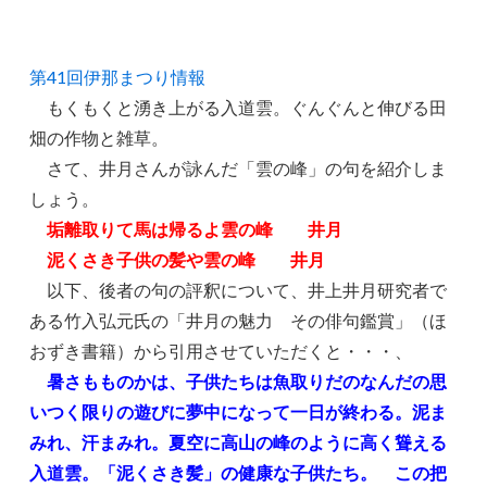
第41回伊那まつり情報
もくもくと湧き上がる入道雲。ぐんぐんと伸びる田
畑の作物と雑草。
さて、井月さんが詠んだ「雲の峰」の句を紹介しま
しょう。
垢離取りて馬は帰るよ雲の峰 井月
泥くさき子供の髪や雲の峰 井月
以下、後者の句の評釈について、井上井月研究者で
ある竹入弘元氏の「井月の魅力 その俳句鑑賞」（ほ
おずき書籍）から引用させていただくと・・・、
暑さもものかは、子供たちは魚取りだのなんだの思
いつく限りの遊びに夢中になって一日が終わる。泥ま
みれ、汗まみれ。夏空に高山の峰のように高く聳える
入道雲。「泥くさき髪」の健康な子供たち。 この把