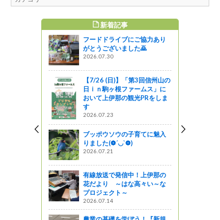
新着記事
すめ記事
フードドライブにご協力あり
花に 【井
がとうございました🙇
０】
2026.07.30
【7/26 (日)】「第3回信州山の
葛尾城跡を
日ｉｎ駒ヶ根ファームス」に
ケ峰に登り
おいて上伊那の観光PRをしま
す
2026.07.23
がの
ブッポウソウの子育てに魅入
NO ”令和元
りました(❁´◡`❁)
義援金への
2026.07.21
ます
有線放送で発信中！上伊那の
花だより ～はな高々い～な
白馬・八方
プロジェクト～
保全活動に
2026.07.14
農業の基礎を学ぼう！『新規