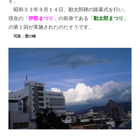
す。
昭和３３年９月１４日、勘太郎碑の除幕式を行い、
現在の
「
伊那まつり
」
の前身である
「
勘太郎まつり
」
の第１回が実施されたのだそうです。
写真：雲の峰