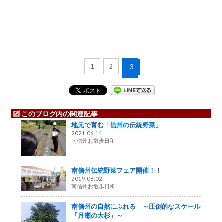
1
2
3
このブログ内の関連記事
地元で育む「信州の伝統野菜」
2021.06.14
南信州お散歩日和
南信州伝統野菜フェア開催！！
2019.08.02
南信州お散歩日和
南信州の自然にふれる ～圧倒的なスケール
「月瀬の大杉」～