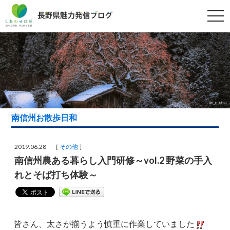
t
o
g
g
l
e
n
a
v
i
g
a
t
i
南信州お散歩日和
o
n
2019.06.28 ［
その他
］
南信州農ある暮らし入門研修～vol.2 野菜の手入
れとそば打ち体験～
皆さん、太さが揃うよう慎重に作業していました