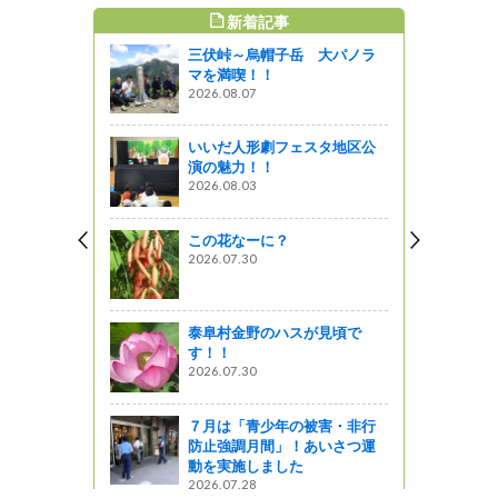
新着記事
すめ記事
三伏峠～烏帽子岳 大パノラ
に挑戦!!オ
マを満喫！！
体験に挑
2026.08.07
ャーツアー
いいだ人形劇フェスタ地区公
演の魅力！！
食べてみよ
2026.08.03
br>「Mulb
en&Cafe(マ
ッセンアン
この花なーに？
)
2026.07.30
季彩だより～
泰阜村金野のハスが見頃で
す！！
2026.07.30
７月は「青少年の被害・非行
ウトドア用車
防止強調月間」！あいさつ運
動を実施しました
2026.07.28