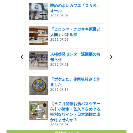
眺めのよいカフエ「ＯＡＲ」
ます！
オール
2026.08.06
2
ょ！！
「ヒロシマ・ナガサキ原爆と
練を実施
人間」パネル展
2026.07.28
2
の
人権啓発センター巡回展のお
知らせ
2026.07.21
2
「ポケふた」@南牧村みてき
ました
2026.07.17
トア（御
2
【🍷７月開催お酒バスツアー
🍶】小諸市・佐久市をめぐる
特別なワイン・日本酒旅に出
2
かけませんか？
2026.07.06