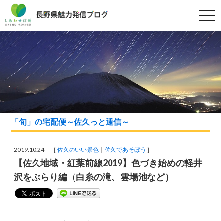
t
o
g
g
l
e
n
a
v
i
g
a
t
i
o
「旬」の宅配便～佐久っと通信～
n
2019.10.24 ［
佐久のいい景色
佐久であそぼう
］
【佐久地域・紅葉前線2019】色づき始めの軽井
沢をぶらり編（白糸の滝、雲場池など）