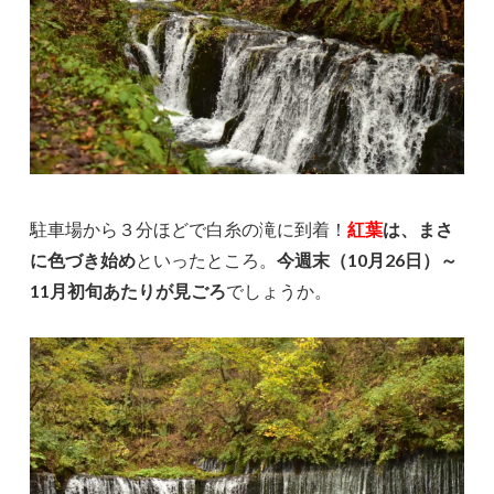
駐車場から３分ほどで白糸の滝に到着！
紅葉
は、まさ
に色づき始め
といったところ。
今週末（10月26日）～
11月初旬あたりが見ごろ
でしょうか。