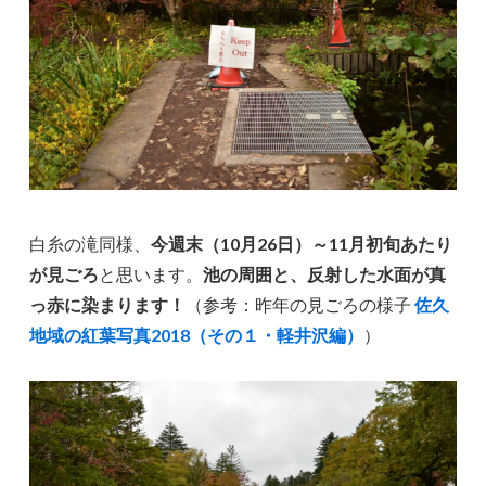
白糸の滝同様、
今週末（10月26日）～11月初旬あたり
が見ごろ
と思います。
池の周囲と、反射した水面が真
っ赤に染まります！
（参考：昨年の見ごろの様子
佐久
地域の紅葉写真2018（その１・軽井沢編）
）