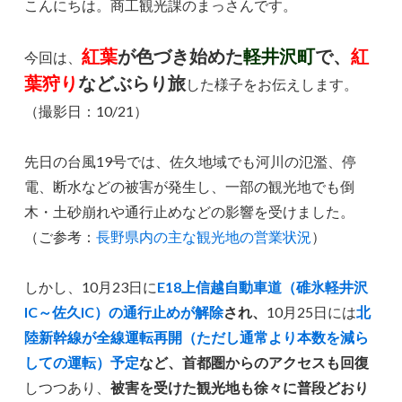
こんにちは。商工観光課のまっさんです。
紅葉
が色づき始めた
軽井沢町
で、
紅
今回は、
葉狩り
などぶらり旅
した様子をお伝えします。
（撮影日：10/21）
先日の台風19号では、佐久地域でも河川の氾濫、停
電、断水などの被害が発生し、一部の観光地でも倒
木・土砂崩れや通行止めなどの影響を受けました。
（ご参考：
長野県内の主な観光地の営業状況
）
しかし、10月23日に
E18上信越自動車道（碓氷軽井沢
IC～佐久IC）の通行止めが解除
され、
10月25日には
北
陸新幹線が全線運転再開（ただし通常より本数を減ら
しての運転）予定
など、首都圏からのアクセスも回復
しつつあり、
被害を受けた観光地も徐々に普段どおり