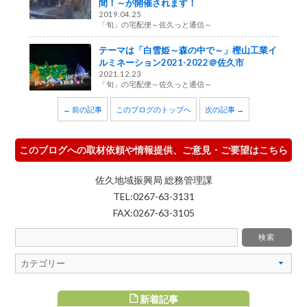
間！～が開催されます！
2019.04.25
「旬」の宅配便～佐久っと通信～
テーマは「白雪姫～森の中で～」樫山工業イ
ルミネーション2021-2022＠佐久市
2021.12.23
「旬」の宅配便～佐久っと通信～
← 前の記事
このブログのトップへ
次の記事 →
このブログへの取材依頼や情報提供、ご意見・ご要望はこちら
佐久地域振興局 総務管理課
TEL:0267-63-3131
FAX:0267-63-3105
新着記事
め記事