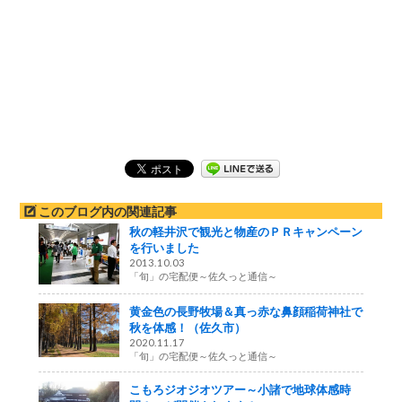
このブログ内の関連記事
秋の軽井沢で観光と物産のＰＲキャンペーン
を行いました
2013.10.03
「旬」の宅配便～佐久っと通信～
黄金色の長野牧場＆真っ赤な鼻顔稲荷神社で
秋を体感！（佐久市）
2020.11.17
「旬」の宅配便～佐久っと通信～
こもろジオジオツアー～小諸で地球体感時