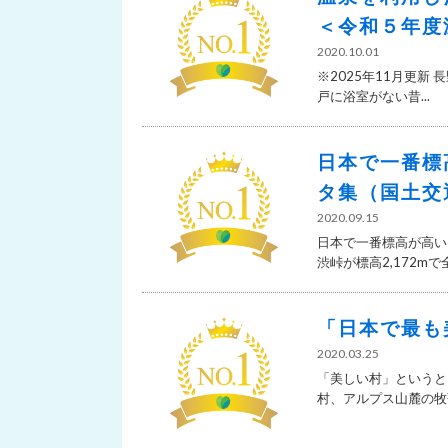
＜令和５年度
2020.10.01
※2025年11月更新
戸に浴室がない昔...
日本で一番標
タ集（国土交
2020.09.15
日本で一番標高が高い
渋峠が標高2,172mで全
「日本で最も
2020.03.25
「美しい村」というと
村、アルプス山麓の牧歌的