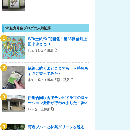
魅力発信ブログの人気記事
8/8(土)8/9(日)開催！第65回信州上
田七夕まつり
じょうしょう気流
線路は続くよどこまでも ～特急あ
ずさに乗ってみた～
来て！観て！松本『彩』発見
伊那合同庁舎でテレビドラマのロケ
ーション撮影が行われました！🎬✨
い～な 上伊那
阿寺ブルーと柿其グリーンを巡る