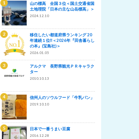
山の標高 全国３位＜国土交通省国
土地理院「日本の主な山岳標高」＞
2024.12.10
移住したい都道府県ランキング 20
年連続１位‼＜2026年『田舎暮らし
の本』(宝島社)＞
2026.01.05
アルクマ 長野県観光ＰＲキャラク
ター
2010.10.13
信州人のソウルフード「牛乳パン」
2019.10.10
日本で一番うまい豆腐
2016.12.28