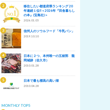
移住したい都道府県ランキング 20
年連続１位‼＜2026年『田舎暮らし
の本』(宝島社)＞
2026.01.05
信州人のソウルフード「牛乳パン」
2019.10.10
日本に２つ、本州唯一の五稜郭 龍
岡城跡（佐久市）
2010.01.28
日本で最も標高の高い湖
2010.04.28
MONTHLY TOP5