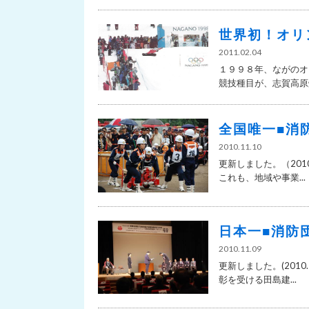
世界初！オリ
2011.02.04
１９９８年、ながのオ
競技種目が、志賀高原焼
全国唯一■消
2010.11.10
更新しました。（201
これも、地域や事業...
日本一■消防
2010.11.09
更新しました。(201
彰を受ける田島建...