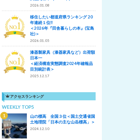
2026.01.08
移住したい都道府県ランキング 20
年連続１位‼
＜2026年『田舎暮らしの本』(宝島
社)＞
2026.01.05
漆器製家具（漆器家具など）出荷額
日本一
＜経済構造実態調査2024年確報品
目別統計表＞
2025.12.17
アクセスランキング
WEEKLY TOP5
山の標高 全国３位＜国土交通省国
土地理院「日本の主な山岳標高」＞
2024.12.10