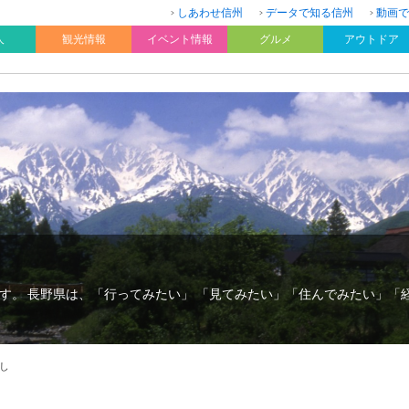
しあわせ信州
データで知る信州
動画で
人
観光情報
イベント情報
グルメ
アウトドア
す。 長野県は、「行ってみたい」 「見てみたい」「住んでみたい」「
し