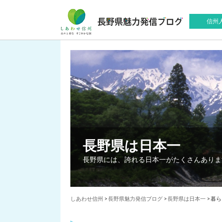
信州
長野県は日本一
長野県には、誇れる日本一がたくさんありま
しあわせ信州
>
長野県魅力発信ブログ
>
長野県は日本一
>
暮ら