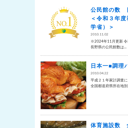
公民館の数 
＜令和３年度
学省）＞
2010.11.02
※2024年11月更
長野県の公民館数は...
日本一■調理
2010.04.22
平成２１年家計調査に
全国都道府県所在地別（
体育施設数 