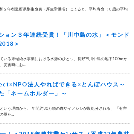
新 令和２年都道府県別生命表（厚生労働省）によると、平均寿命（０歳の平均
ション３年連続受賞！「川中島の水」＜モンド
018＞
ている末端給水事業における水源のひとつ、長野市川中島の地下100ｍか
災害時にお...
ject×NPO法人やればできる×とんぼハウス～
た「ネームホルダー」～
という理由から、 年間約80万頭の鹿やイノシシが殺処分される、 「有害
獣た...
本一！＜2015年農林業センサス（平成27年農林