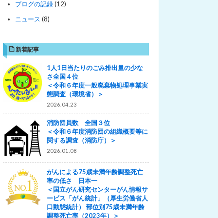
ブログの記録
(12)
ニュース
(8)
新着記事
1人1日当たりのごみ排出量の少な
さ全国４位
＜令和６年度一般廃棄物処理事業実
態調査（環境省）＞
2026.04.23
消防団員数 全国３位
＜令和６年度消防団の組織概要等に
関する調査（消防庁）＞
2026.01.08
がんによる75歳未満年齢調整死亡
率の低さ 日本一
＜国立がん研究センターがん情報サ
ービス「がん統計」（厚生労働省人
口動態統計） 部位別75歳未満年齢
調整死亡率（2023年）＞