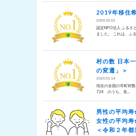
2019年移
2020.03.01
認定NPO法人 ふる
ました。 これは、ふる.
村の数 日本
の変遷」＞
2020.01.14
現在の全国の市町村数 
724 のうち、長...
男性の平均寿
女性の平均寿
＜令和２年都