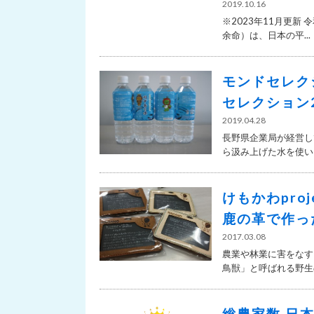
2019.10.16
※2023年11月更
余命）は、日本の平...
モンドセレク
セレクション2
2019.04.28
長野県企業局が経営し
ら汲み上げた水を使い、
けもかわpro
鹿の革で作っ
2017.03.08
農業や林業に害をなす
鳥獣」と呼ばれる野生の
総農家数 日