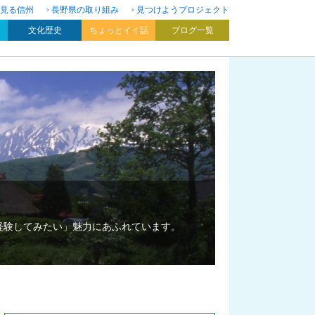
見る信州
長野県の取り組み
見つけようプロジェクト
文化歴史
ちょっとイイ話
ブログ一覧
経験してみたい」魅力にあふれています。