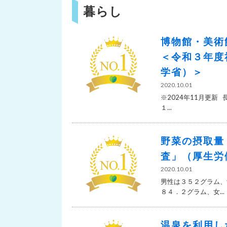
暮らし
博物館・美術
＜令和３年度
学省）＞
2020.10.01
※2024年11月更新
１...
野菜の摂取量
査」（厚生労
2020.10.01
男性は３５２グラム、
８４．２グラム、女...
温泉を利用し