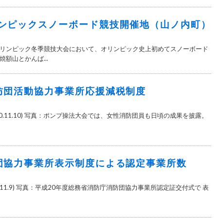
ンピックスノーボード競技開催地（山ノ内町）
リンピック冬季競技大会において、オリンピック史上初めてスノーボード
額山とかんば...
防団活動協力事業所応援減税制度
0.11.10) 写真：ポンプ操法大会では、女性消防団員も日頃の成果を披露。
団協力事業所表示制度による認定事業所数
0.11.9) 写真：平成20年度総務省消防庁消防団協力事業所認定証交付式で 表