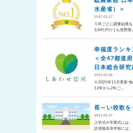
水産省）＞
2017.01.27
５年ごとに調査結果をま
3,045戸のうち長野県..
幸福度ランキ
＜全47都道
日本総合研究
2013.02.06
※2025年11月更
12年から2年ご...
長～い校歌を
2011.03.17
入学式や卒業式には、
訪清陵高等学校には、「