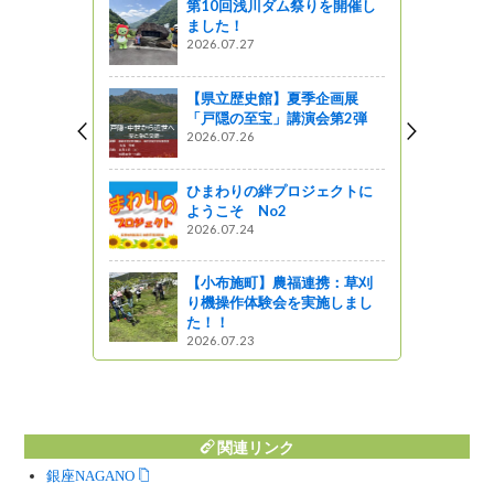
第10回浅川ダム祭りを開催し
定されまし
ました！
2026.07.27
ットワーク
【県立歴史館】夏季企画展
た路網配置
「戸隠の至宝」講演会第2弾
】
2026.07.26
ひまわりの絆プロジェクトに
係ポスター
ようこそ No2
式」、「お
2026.07.24
 ～ 木
あそぼう
た。
【小布施町】農福連携：草刈
り機操作体験会を実施しまし
た！！
2026.07.23
関連リンク
銀座NAGANO