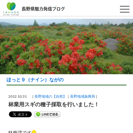
t
o
g
g
l
e
n
a
v
i
g
a
t
i
o
n
ほっと９（ナイン）ながの
2012.10.31 ［
長野地域の【自然】
長野地域振興局
］
林業用スギの種子採取を行いました！
林務課です