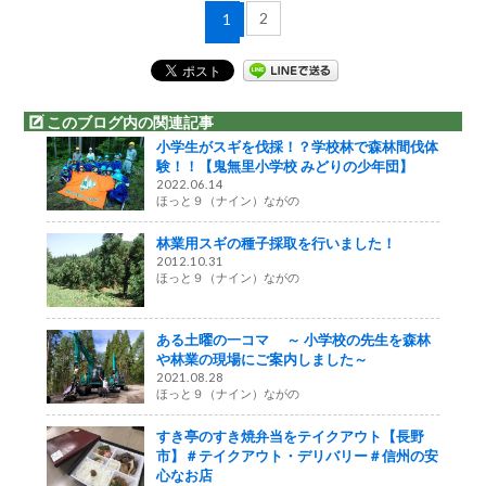
2
1
このブログ内の関連記事
小学生がスギを伐採！？学校林で森林間伐体
験！！【鬼無里小学校 みどりの少年団】
2022.06.14
ほっと９（ナイン）ながの
林業用スギの種子採取を行いました！
2012.10.31
ほっと９（ナイン）ながの
ある土曜の一コマ ～ 小学校の先生を森林
や林業の現場にご案内しました～
2021.08.28
ほっと９（ナイン）ながの
すき亭のすき焼弁当をテイクアウト【長野
市】＃テイクアウト・デリバリー＃信州の安
心なお店