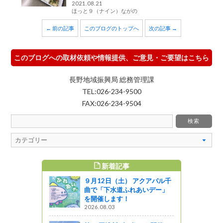
2021.08.21
ほっと９（ナイン）ながの
← 前の記事
このブログのトップへ
次の記事 →
このブログへの取材依頼や情報提供、ご意見・ご要望はこちら
長野地域振興局 総務管理課
TEL:026-234-9500
FAX:026-234-9504
新着記事
すめ記事
９月12日（土） アクアパル千
考える研究
曲で「下水道ふれあいデー」
た！
を開催します！
2026.08.03