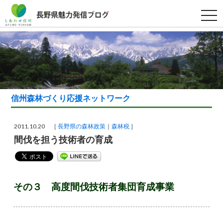
t
o
g
g
l
e
n
a
v
i
g
a
信州森林づくり応援ネットワーク
t
i
o
n
2011.10.20 ［
長野県の森林政策
森林税
］
間伐を担う技術者の育成
その３ 高度間伐技術者集団育成事業