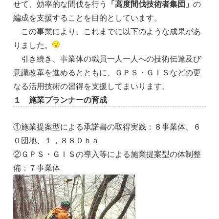
せて、効率的な間伐を行う
「高度間伐技術者集団」
の
編成を支援することを目的としています。
この事業により、これまでに以下のような成果があ
りました。
引き続き、事業体の職員一人一人への技術伝達及び
意識改革を進めるとともに、ＧＰＳ・ＧＩＳなどの更
なる活用技術の習得を支援してまいります。
１ 施業プランナーの育成
①施業提案型による承諾書の取得実践：８事業体、６
０団地、１，８８０ｈａ
②ＧＰＳ・ＧＩＳの導入等による施業提案型の体制整
備：７事業体