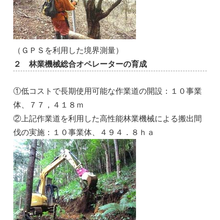
（ＧＰＳを利用した境界測量）
２ 林業機械総合オペレーターの育成
①低コストで長期使用可能な作業道の開設：１０事業
体、７７，４１８ｍ
②上記作業道を利用した高性能林業機械による搬出間
伐の実施：１０事業体、４９４．８ｈａ