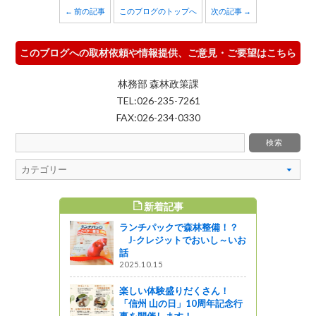
← 前の記事
このブログのトップへ
次の記事 →
このブログへの取材依頼や情報提供、ご意見・ご要望はこちら
林務部 森林政策課
TEL:026-235-7261
FAX:026-234-0330
新着記事
すめ記事
ランチパックで森林整備！？
林野庁長官
J-クレジットでおいし～いお
話
2025.10.15
楽しい体験盛りだくさん！
の景観育成
「信州 山の日」10周年記念行
事認定を受