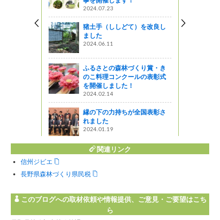
事を開催します！
2024.07.23
猪土手（ししどて）を改良し
の技術者を
ました
定非営利活
2024.06.11
ふるさとの森林づくり賞・き
のこ料理コンクールの表彰式
を開催しました！
進めるため
2024.02.14
税を活用し
縁の下の力持ちが全国表彰さ
れました
2024.01.19
関連リンク
信州ジビエ
長野県森林づくり県民税
このブログへの取材依頼や情報提供、ご意見・ご要望はこち
ら