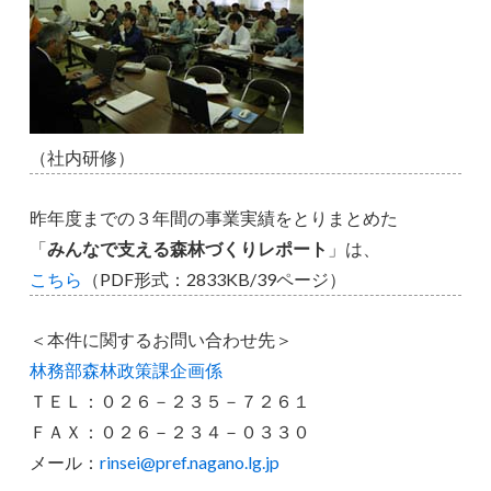
（社内研修）
昨年度までの３年間の事業実績をとりまとめた
「
みんなで支える森林づくりレポート
」は、
こちら
（PDF形式：2833KB/39ページ）
＜本件に関するお問い合わせ先＞
林務部森林政策課企画係
ＴＥＬ：０２６－２３５－７２６１
ＦＡＸ：０２６－２３４－０３３０
メール：
rinsei@pref.nagano.lg.jp