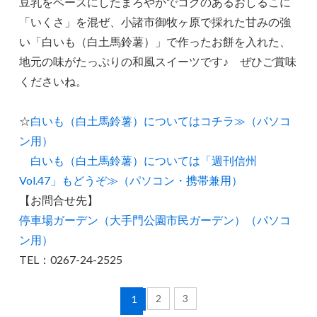
豆乳をベースにしたまろやかでコクのあるおしるこに
「いくさ」を混ぜ、小諸市御牧ヶ原で採れた甘みの強
い「白いも（白土馬鈴薯）」で作ったお餅を入れた、
地元の味がたっぷりの和風スイーツです♪ ぜひご賞味
くださいね。
☆
白いも（白土馬鈴薯）についてはコチラ≫（パソコ
ン用）
白いも（白土馬鈴薯）については「週刊信州
Vol.47」もどうぞ≫（パソコン・携帯兼用）
【お問合せ先】
停車場ガーデン（大手門公園市民ガーデン）（パソコ
ン用）
TEL：0267-24-2525
2
3
1