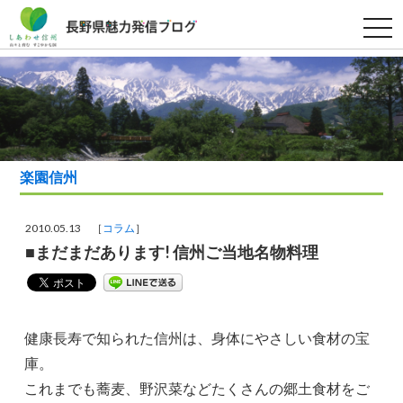
t
o
g
g
l
e
n
a
v
i
g
a
楽園信州
t
i
o
n
2010.05.13 ［
コラム
］
■まだまだあります! 信州ご当地名物料理
健康長寿で知られた信州は、身体にやさしい食材の宝
庫。
これまでも蕎麦、野沢菜などたくさんの郷土食材をご