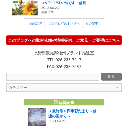
＜VOL.193＞旬です！信州
2012.08.23
楽園信州
← 前の記事
このブログのトップへ
次の記事 →
このブログへの取材依頼や情報提供、ご意見・ご要望はこちら
長野県観光部信州ブランド推進室
TEL:026-235-7247
FAX:026-235-7257
新着記事
すめ記事
＜最終号＞四季彩だより～信
の移住を考
濃の国から～
～各種セミ
2014.03.27