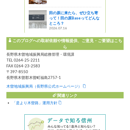
ットワーク
田の原に来たら、ぜひ立ち寄
って！田の原Baseってどんな
ところ？
2026.07.16
このブログへの取材依頼や情報提供、ご意見・ご要望はこち
ら
長野県木曽地域振興局総務管理・環境課
TEL 0264-25-2211
FAX 0264-23-2583
〒397-8550
長野県木曽郡木曽町福島2757-1
木曽地域振興局（長野県公式ホームページ）
関連リンク
「是より木曽路」運用方針