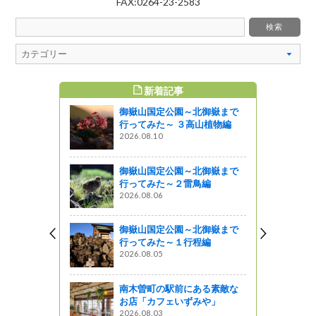
FAX:0264-23-2583
新着記事
すめ記事
御嶽山国定公園～北御嶽まで
たアカゲラ
行ってみた～ ３高山植物編
がきました
2026.08.10
ットワーク
御嶽山国定公園～北御嶽まで
行ってみた～２雷鳥編
した！！
2026.08.06
御嶽山国定公園～北御嶽まで
した！
行ってみた～１行程編
2026.08.05
イタケ植菌
南木曽町の駅前にある素敵な
お店「カフェいずみや」
2026.08.03