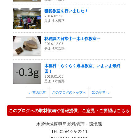
租税教室を行いました！
2014.02.18
是より木曽路
林務課の日常①～木工作教室～
2016.12.06
是より木曽路
木祖村「らくらく適塩教室」いよいよ最終
回！
2018.01.05
是より木曽路
← 前の記事
このブログのトップへ
次の記事 →
このブログへの取材依頼や情報提供、ご意見・ご要望はこちら
木曽地域振興局 総務管理・環境課
TEL:0264-25-2211