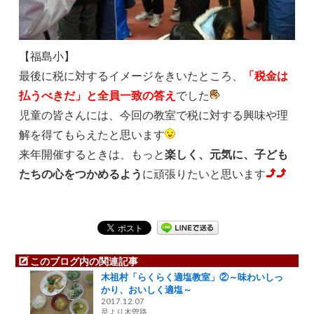
【福島小】
最後に税に対するイメージをきいたところ、
「
税金は
払うべきだ」と全員一致の答
え
でした
児童の皆さんには、今回の教室で税に対する興味や理
解を得てもらえたと思います
来年開催するときは、もっと
楽しく、元気に、子ども
たちの心をつかめるよう
に頑張りたいと思います
このブログ内の関連記事
木祖村「らくらく適塩教室」②～味わいしっ
かり、おいしく適塩～
2017.12.07
是より木曽路