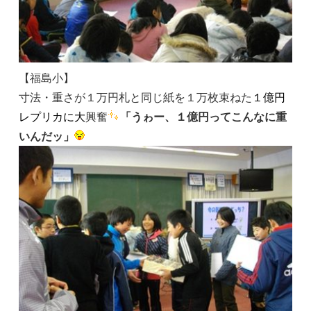
【福島小】
寸法・重さが１万円札と同じ紙を１万枚束ねた
１億円
レプリカに大
興奮
「うゎー、１億円ってこんなに重
いんだッ
」