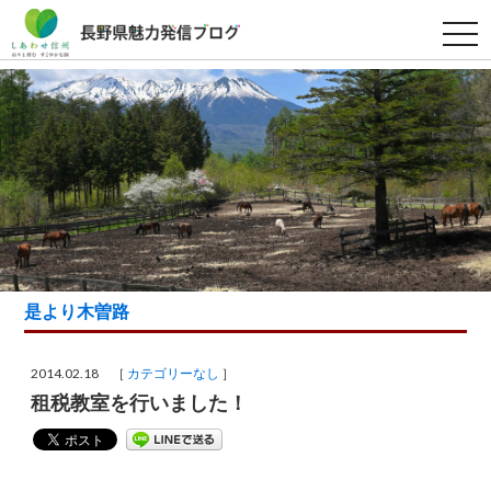
t
o
g
g
l
e
n
a
v
i
g
a
t
i
o
n
是より木曽路
2014.02.18 ［
カテゴリーなし
］
租税教室を行いました！