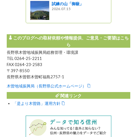
試練の山「御嶽」
ェア２０１
2026.07.15
した（そば
しょ！！
このブログへの取材依頼や情報提供、ご意見・ご要望はこち
ら
長野県木曽地域振興局総務管理・環境課
TEL 0264-25-2211
FAX 0264-23-2583
〒397-8550
長野県木曽郡木曽町福島2757-1
木曽地域振興局（長野県公式ホームページ）
関連リンク
「是より木曽路」運用方針