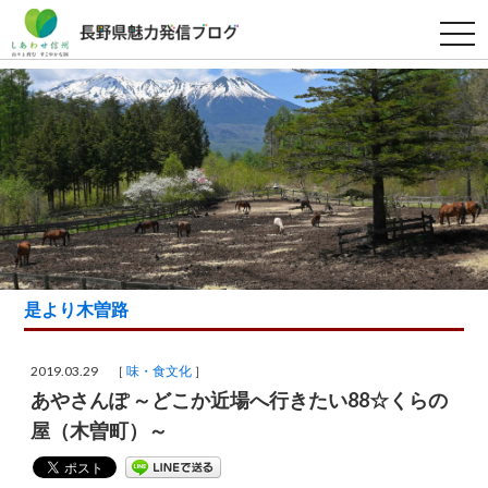
t
o
g
g
l
e
n
a
v
i
g
a
t
i
o
n
是より木曽路
2019.03.29 ［
味・食文化
］
あやさんぽ ～どこか近場へ行きたい88☆くらの
屋（木曽町）～