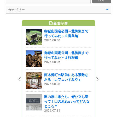
新着記事
すめ記事
御嶽山国定公園～北御嶽まで
イオンレイ
行ってみた～２雷鳥編
おいて、『信
2026.08.06
10月13日
に開催されま
御嶽山国定公園～北御嶽まで
行ってみた～１行程編
2026.08.05
た北信州ア
9木島平村そ
南木曽町の駅前にある素敵な
パティスリ
お店「カフェいずみや」
行ってきま
2026.08.03
う
田の原に来たら、ぜひ立ち寄
って！田の原Baseってどんな
山）
ところ？
2026.07.16
ャーツアー