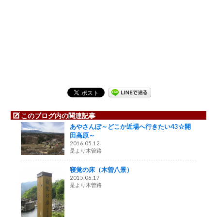
このブログ内の関連記事
あやさんぽ～どこか近場へ行きたい43☆開
田高原～
2016.05.12
是より木曽路
寝覚の床（木曽八景）
2015.06.17
是より木曽路