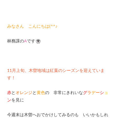
みなさん こんにちは(^^♪
林務課の
A
です
11月上旬、木曽地域は紅葉のシーズンを迎えていま
す！
赤
と
オレンジ
と
黄色
の 非常にきれいな
グ
ラ
デ
ー
シ
ョ
ン
を見に
今週末は木曽へおでかけしてみるのも いいかもしれ