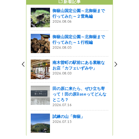
新着記事
すめ記事
御嶽山国定公園～北御嶽まで
員で小旅行
行ってみた～２雷鳥編
～
2026.08.06
御嶽山国定公園～北御嶽まで
県選択無形
行ってみた～１行程編
の祇園祭～
2026.08.05
南木曽町の駅前にある素敵な
大北支部の
お店「カフェいずみや」
草刈り作業
2026.08.03
田の原に来たら、ぜひ立ち寄
って！田の原Baseってどんな
尾眼鏡店」
ところ？
店街４～
2026.07.16
試練の山「御嶽」
2026.07.15