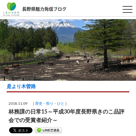
t
o
g
g
l
e
n
a
v
i
g
a
t
i
o
n
是より木曽路
2018.11.09 ［
歴史・祭り・ひと
］
林務課の日常15～平成30年度長野県きのこ品評
会での受賞者紹介～