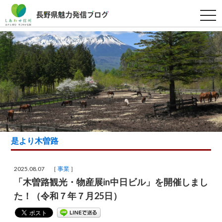
t
o
g
g
l
e
n
a
v
i
g
a
t
i
o
n
是より木曽路
2025.08.07 ［
事業
］
「木曽路観光・物産展in中日ビル」を開催しまし
た！（令和７年７月25日）