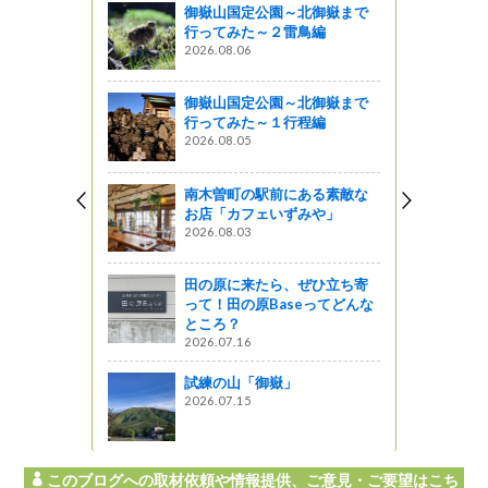
御嶽山国定公園～北御嶽まで
ランド物産
行ってみた～２雷鳥編
！
2026.08.06
御嶽山国定公園～北御嶽まで
よし彦（木
行ってみた～１行程編
2026.08.05
南木曽町の駅前にある素敵な
がた：鹿食
お店「カフェいずみや」
2026.08.03
田の原に来たら、ぜひ立ち寄
行 木曽路で
って！田の原Baseってどんな
ところ？
2026.07.16
試練の山「御嶽」
2026.07.15
このブログへの取材依頼や情報提供、ご意見・ご要望はこち