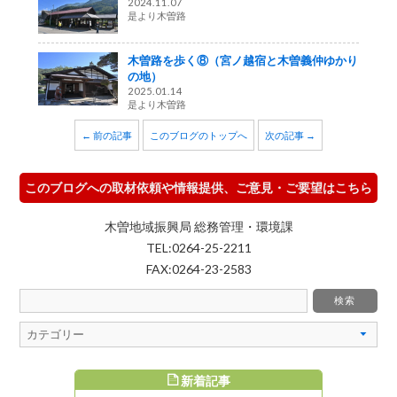
2024.11.07
是より木曽路
木曽路を歩く⑧（宮ノ越宿と木曽義仲ゆかり
の地）
2025.01.14
是より木曽路
← 前の記事
このブログのトップへ
次の記事 →
このブログへの取材依頼や情報提供、ご意見・ご要望はこちら
木曽地域振興局 総務管理・環境課
TEL:0264-25-2211
FAX:0264-23-2583
新着記事
すめ記事