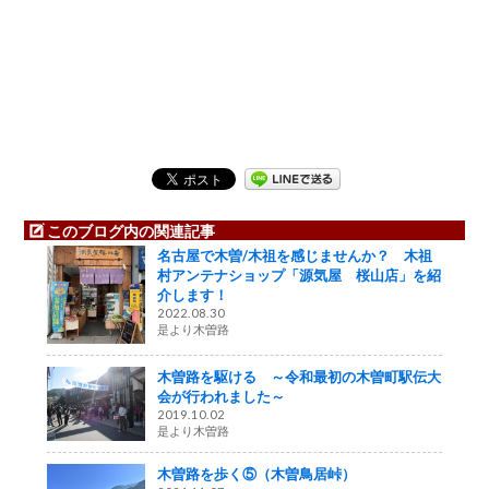
このブログ内の関連記事
名古屋で木曽/木祖を感じませんか？ 木祖
村アンテナショップ「源気屋 桜山店」を紹
介します！
2022.08.30
是より木曽路
木曽路を駆ける ～令和最初の木曽町駅伝大
会が行われました～
2019.10.02
是より木曽路
木曽路を歩く⑤（木曽鳥居峠）