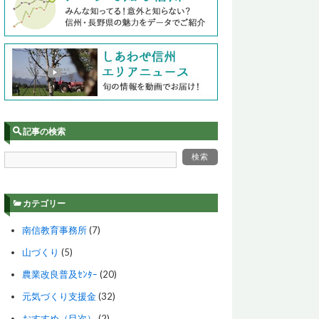
記事の検索
カテゴリー
南信教育事務所
(7)
山づくり
(5)
農業改良普及ｾﾝﾀｰ
(20)
元気づくり支援金
(32)
おすすめ（目次）
(2)