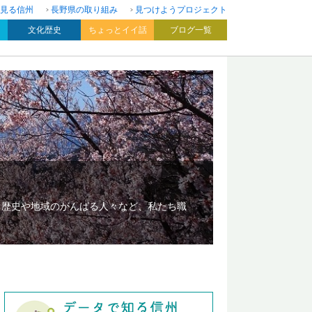
見る信州
長野県の取り組み
見つけようプロジェクト
文化歴史
ちょっとイイ話
ブログ一覧
、歴史や地域のがんばる人々など、私たち職