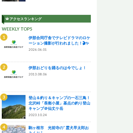
アクセスランキング
WEEKLY TOP5
伊那合同庁舎でテレビドラマのロケ
ーション撮影が行われました！🎬✨
2026.06.01
伊那おどりを踊るのは今でしょ！
2013.08.06
登山＆釣り＆キャンプの一石三鳥！
北沢峠「長衛小屋」基点の釣り登山
キャンプ＠仙丈ケ岳
2023.10.24
駒ヶ根市 光前寺の“ 霊犬早太郎お
みくじ ”