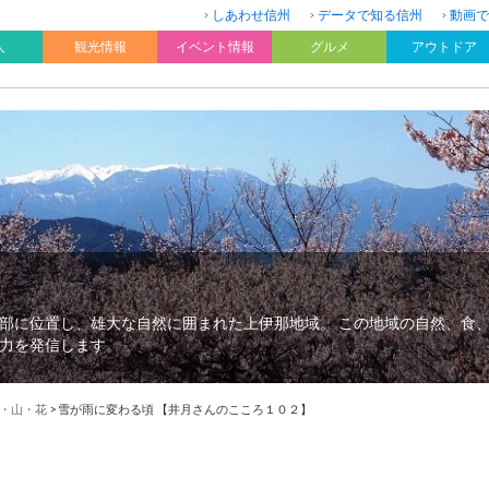
しあわせ信州
データで知る信州
動画で
人
観光情報
イベント情報
グルメ
アウトドア
部に位置し、雄大な自然に囲まれた上伊那地域。 この地域の自然、食
力を発信します。
・山・花
>
雪が雨に変わる頃 【井月さんのこころ１０２】