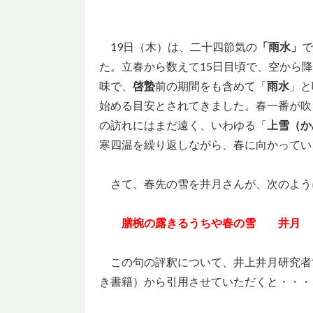
19日（木）は、二十四節気の
「雨水」
で
た。立春から数えて15日目頃で、空から
味で、
啓蟄
前の期間をも含めて「
雨水
」と
始める目安とされてきました。春一番が吹
の訪れにはまだ遠く、いわゆる「
上雪（か
寒四温を繰り返しながら、春に向かってい
さて、春先の雪を井月さんが、次のよう
膳椀の露きるうちや春の雪 井月
この句の評釈について、井上井月研究者
き書籍）から引用させていただくと・・・