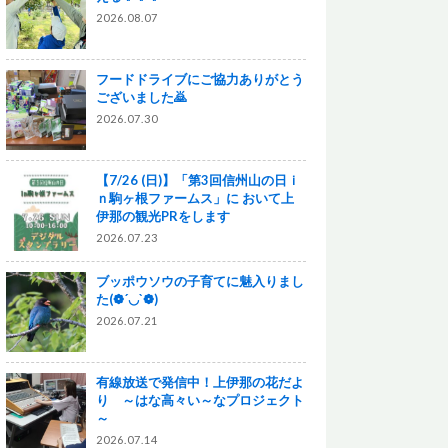
2026.08.07
フードドライブにご協力ありがとう
ございました🙇
2026.07.30
【7/26 (日)】「第3回信州山の日ｉ
ｎ駒ヶ根ファームス」に おいて上
伊那の観光PRをします
2026.07.23
ブッポウソウの子育てに魅入りまし
た(❁´◡`❁)
2026.07.21
有線放送で発信中！上伊那の花だよ
り ～はな高々い～なプロジェクト
～
2026.07.14