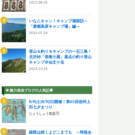
2015.08.05
いな△キャン！キャンプ場探訪～
「鹿嶺高原キャンプ場」編～
2023.07.24
登山＆釣り＆キャンプの一石三鳥！
北沢峠「長衛小屋」基点の釣り登山
キャンプ＠仙丈ケ岳
2023.10.24
魅力発信ブログの人気記事
8/8(土)8/9(日)開催！第65回信州上
田七夕まつり
じょうしょう気流
線路は続くよどこまでも ～特急あ