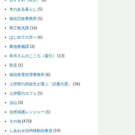
木のある暮らし
(5)
南信労政事務所
(5)
商工観光課
(16)
はじめての方へ
(6)
農地整備課
(2)
井月さんのこころ（索引）
(13)
防災
(1)
南信発電管理事務所
(6)
上伊那の高校生が選ぶ「読書大賞」
(36)
上伊那のカフェ
(1)
治山
(3)
自然保護レンジャー
(1)
その他
(470)
しあわせ信州移動知事室
(19)