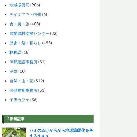
地域振興局
(906)
テイクアウト信州
(6)
食・農・旅
(408)
農業農村支援センター
(82)
歴史・祭・暮らし
(495)
林務課
(18)
伊那建設事務所
(31)
消防
(10)
自然・山・花
(519)
保健福祉事務所
(51)
子供カフェ
(36)
新着記事
セミのぬけがらから地球温暖化を考
える👨‍👧‍👦