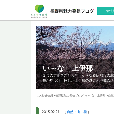
信州
い～な 上伊那
２つのアルプスと天竜川からなる伊那谷の北
員が見つけ、感じた上伊那の魅力と地域の活
しあわせ信州
>
長野県魅力発信ブログ
>
い～な 上伊那
>
自然
2015.02.21 ［
自然・山・花
］